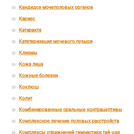
Кандидоз мочеполовых органов
Кариес
Катаракта
Катетеризация мочевого пузыря
Клизмы
Кожа лица
Кожные болезни
Коклюш
Колит
Комбинированные оральные контрацептивы
Комплексное лечение половых расстройств
Комплексы упражнений гимнастики тай-цзи