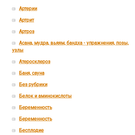
Артерии
Артрит
Артроз
Асана, мудра, вьяям, бандха - упражнения, позы,
узлы
Атеросклероз
Баня, сауна
Без рубрики
Белок и аминокислоты
Беременность
Беременность
Бесплодие