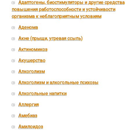
Адаптогены, биостимуляторы и другие средства
повышения работоспособности и устойчивости
организма к неблагоприятным условиям
Аденома
Акне (прыщи, угревая ссыпь)
Актиномикоз
Акушерство
Алкоголизм
Алкоголизм и алкогольные психозы
Алкогольные напитки
Аллергия
Амебиаз
Амилоидоз