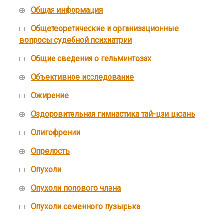
Общая информация
Общетеоретические и организационные
вопросы судебной психиатрии
Общие сведения о гельминтозах
Объективное исследование
Ожирение
Оздоровительная гимнастика тай-цзи цюань
Олигофрении
Опрелость
Опухоли
Опухоли полового члена
Опухоли семенного пузырька