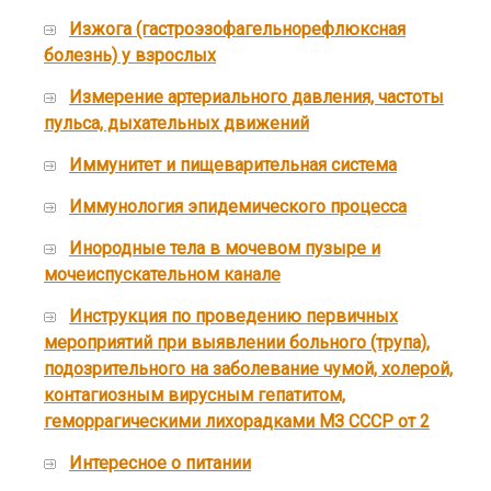
Изжога (гастроэзофагельнорефлюксная
болезнь) у взрослых
Измерение артериального давления, частоты
пульса, дыхательных движений
Иммунитет и пищеварительная система
Иммунология эпидемического процесса
Инородные тела в мочевом пузыре и
мочеиспускательном канале
Инструкция по проведению первичных
мероприятий при выявлении больного (трупа),
подозрительного на заболевание чумой, холерой,
контагиозным вирусным гепатитом,
геморрагическими лихорадками МЗ СССР от 2
Интересное о питании