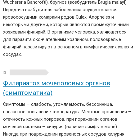
Wuchereria Bancrofti), бругиоз (возбудитель Brugia malayi).
Передача возбудителя заболевания осуществляется
кровососущими комарами родов Culex, Anopheles и
некоторыми другими, которые являются промежуточными
хозяевами филярий. В организме человека, являющегося
для паразита окончательным хозяином, половозрелые
филярий паразитируют в основном в лимфатических узлах и
сосудах,…
Филяриатоз мочеполовых органов
(симптоматика)
Симптомы — слабость, утомляемость, бессонница,
внезапное повышение температуры. Местные проявления —
отечность кожных покровов, при поражении органов
мочевой системы — хилурия (наличие лимфы в моче).
Иногда при повреждении кровеносных сосудов хилурия