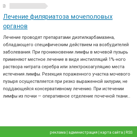
Лечение филяриатоза мочеполовых
органов
Лечение проводят препаратами диэтилкарбамазина,
обладающего специфическим действием на возбудителей
заболевания. При проникновении лимфы в мочевой пузырь
применяют местное лечение в виде инстилляций 1%-ного
раствора нитрата серебра или электрокоагуляцию места
истечения лимфы. Резекция пораженного участка мочевого
пузыря осуществляется при резко выраженной хилурии, не
поддающейся консервативному лечению. При истечении
лимфы из почки — оперативное отделение почечной ткани…
реклама
|
администрация
|
карта сайта
|
RSS