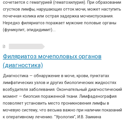
сочетается с гематурией (гематохилурия). При образовании
сгустков лимфы, нарушающих отток мочи, может наступить
почечная колика или острая задержка мочеиспускания.
Нередко филяриатоз поражает мужские половые органы
(фуникулит, эпидидимит)….
Филяриатоз мочеполовых органов
(диагностика)
Диагностика — обнаружение в моче, крови, пунктатах
лимфатических узлов и других биологических жидкостях
возбудителя заболевания. Окончательный диагностический
момент — биопсия пораженной ткани. Лимфаденография
позволяет установить место проникновения лимфы в
мочевую систему, что весьма важно при наличии показаний
к оперативному лечению. "Урология", И.В. Заикина