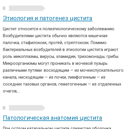
Этиология и патогенез цистита
Цистит относится к полиэтиологическому заболеванию.
Возбудителями цистита обычно являются кишечная
палочка, стафилококк, протей, стрептококк. Помимо
бактериальных возбудителей в этиологии цистита играют
роль микоплазмы, вирусы, хламидии, трихомонады, грибы.
Микроорганизмы могут проникать в мочевой пузырь
различными путями: восходящим — из мочеиспускательного
канала, нисходящим — из почки, лимфогенным — из
соседних тазовых органов, гематогенным — из отдаленных
очагов,…
Патологическая анатомия цистита
При остром катаральном цистите слизистая оболочка