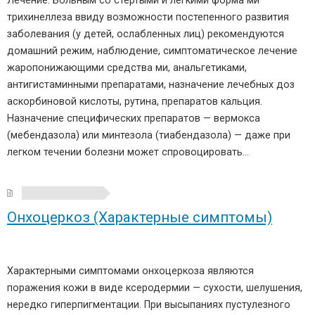
Лечение. Больным со стертыми и легкими форма ми
трихинеллеза ввиду возможности постепенного развития
заболевания (у детей, ослабленных лиц) рекомендуются
домашний режим, наблюдение, симптоматическое лечение
жаропонижающими средства ми, анальгетиками,
антигистаминными препаратами, назначение лечебных доз
аскорбиновой кислоты, рутина, препаратов кальция.
Назначение специфических препаратов — вермокса
(мебендазола) или минтезола (тиабендазола) — даже при
легком течении болезни может спровоцировать…
Онхоцеркоз (Характерные симптомы)
Характерными симптомами онхоцеркоза являются
поражения кожи в виде ксеродермии — сухости, шелушения,
нередко гиперпигментации. При высыпаниях пустулезного