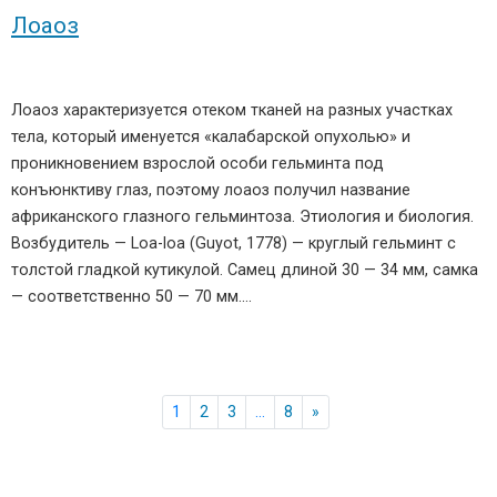
Лоаоз
Лоаоз характеризуется отеком тканей на разных участках
тела, который именуется «калабарской опухолью» и
проникновением взрослой особи гельминта под
конъюнктиву глаз, поэтому лоаоз получил название
африканского глазного гельминтоза. Этиология и биология.
Возбудитель — Loa-loa (Guyot, 1778) — круглый гельминт с
толстой гладкой кутикулой. Самец длиной 30 — 34 мм, самка
— соответственно 50 — 70 мм….
1
2
3
…
8
»