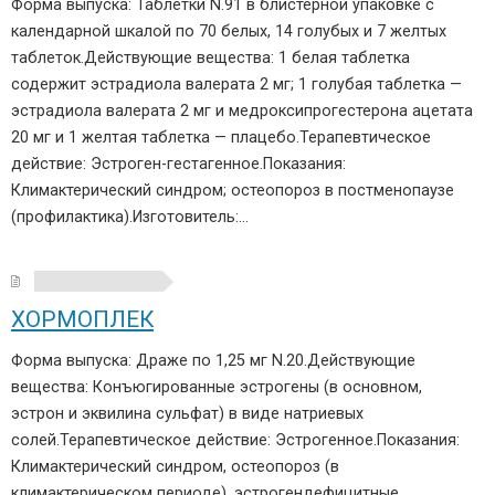
Форма выпуска: Таблетки N.91 в блистерной упаковке с
календарной шкалой по 70 белых, 14 голубых и 7 желтых
таблеток.Действующие вещества: 1 белая таблетка
содержит эстрадиола валерата 2 мг; 1 голубая таблетка —
эстрадиола валерата 2 мг и медроксипрогестерона ацетата
20 мг и 1 желтая таблетка — плацебо.Терапевтическое
действие: Эстроген-гестагенное.Показания:
Климактерический синдром; остеопороз в постменопаузе
(профилактика).Изготовитель:…
ХОРМОПЛЕК
Форма выпуска: Драже по 1,25 мг N.20.Действующие
вещества: Конъюгированные эстрогены (в основном,
эстрон и эквилина сульфат) в виде натриевых
солей.Терапевтическое действие: Эстрогенное.Показания:
Климактерический синдром, остеопороз (в
климактерическом периоде), эстрогендефицитные