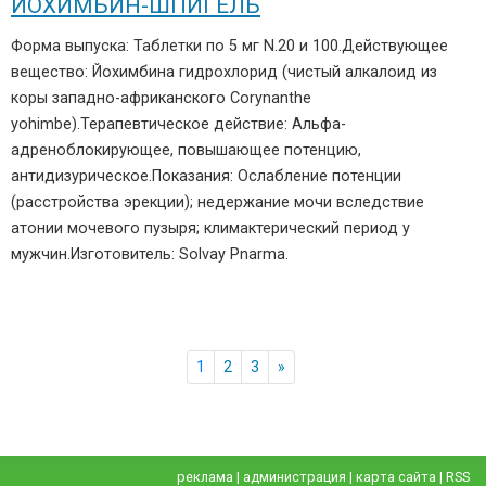
ЙОХИМБИН-ШПИГЕЛЬ
Форма выпуска: Таблетки по 5 мг N.20 и 100.Действующее
вещество: Йохимбина гидрохлорид (чистый алкалоид из
коры западно-африканского Corynanthe
уоhimbe).Терапевтическое действие: Альфа-
адреноблокирующее, повышающее потенцию,
антидизурическое.Показания: Ослабление потенции
(расстройства эрекции); недержание мочи вследствие
атонии мочевого пузыря; климактерический период у
мужчин.Изготовитель: Solvay Pnarma.
1
2
3
»
реклама
|
администрация
|
карта сайта
|
RSS