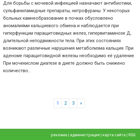
Для борьбы с мочевой инфекцией назначают антибиотики,
сульфаниламидные препараты, нитрофураны. У некоторых
больных камнеобразование в почках обусловлено
аномалиями кальциевого обмена и наблюдается при
гиперфункции паращитовидных желез, гипервитаминозе Д,
длительной неподвижности тела. При этих состояниях
возникают различные нарушения метаболизма кальция. При
аденоме паращитовидной железы необходимо её удаление.
При мочекислом диатезе в диете должно быть снижено
количество…
1
2
3
»
реклама
|
администрация
|
карта сайта
|
RSS