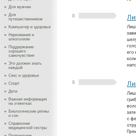
Для мужчин
Для
Ли
путешественников
Лиш
Компьютер и здоровье
зав
Наркомания и
алкоголизм
шел
гол
Поддержание
хорошего
его
самочувствия
кол
Это должен знать
нап
каждый
Секс и здоровье
Ли
Спорт
Дети
Лиш
Важная информация
гриб
на этикетках
вол
Биологические ритмы
зат
и сон
с ф
Справочник
отр
медицинской сестры
Пре
Позвоночник