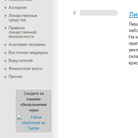
Аллергия
Ли
Лекарственные
средства
Лиш
Правила
забо
лекарственной
безопасности
На 
при
Aнатомия человека
уве
Восточная медицина
скл
Вирусология
кра
Физиология мозга
Прочее
Следите за
нашими
обновлениями
через