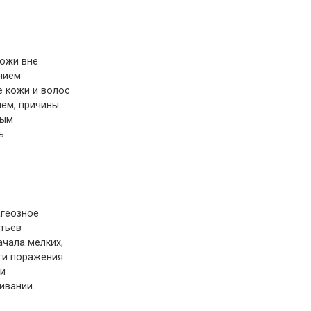
кожи вне
нием
е кожи и волос
ем, причины
ным
ь
агеозное
стьев
чала мелких,
ги поражения
ми
ивании.