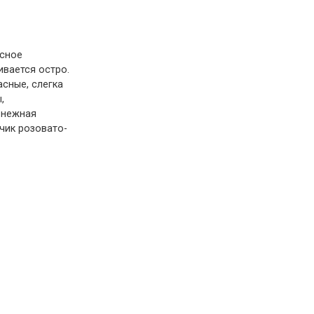
усное
ивается остро.
сные, слегка
,
 нежная
чик розовато-