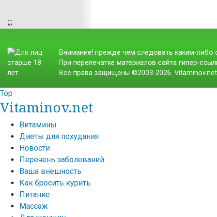
;
;;
Внимание! прежде чем следовать каким-либо с
При перепечатке материалов сайта гипер-ссылк
Все права защищены ©2003-2026. Vitaminov.ne
Top
Vitaminov.net
Витамины
Диеты для похудания
Новости
Перечень заболеваний
Ваша внешность
Как бросить курить
Питание
Массаж