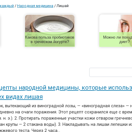
 каждый
/
Народная медицина
/
Лишай
Какова польза пробиотиков
Можно ли похуд
в греческом йогурте?
диет?
цепты народной медицины, которые использ
ех видах лишая
ок, вытекающий из виноградной лозы, — «виноградная слеза» — 
дневно на очаги поражения. Этот рецепт сохранился еще с вре
I в. н. э.). 2. Протирать пораженные участки кожи отваром гречнев
ан крупы — 2 стакана воды). 3. Накладывать на лишаи лепешки и
жжевого теста. Через 2 часа…