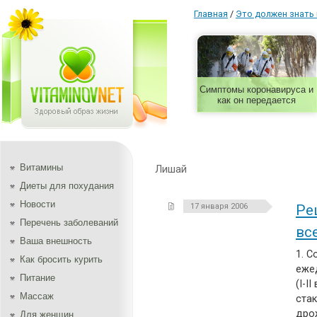
Главная
/
Это должен знать
Симптомы коронавируса и
как он передается
Витамины
Лишай
Диеты для похудания
Новости
17 января 2006
Ре
Перечень заболеваний
вс
Ваша внешность
1. С
Как бросить курить
еже
Питание
(I-I
Массаж
стак
дро
Для женщин