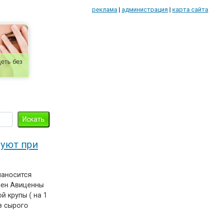
реклама
|
администрация
|
карта сайта
еть без
уют при
наносится
мен Авиценны
ой крупы ( на 1
з сырого