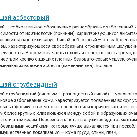
шай асбестовый
ай — собирательное обозначение разнообразных заболеваний 
исимости от их этиологии (причины), характеризующихся высыпа
ушащихся пятен или капул. Лишай асбестовый — это заболевани
овы, характеризующееся своеобразным, ограниченным шелушени
 неизвестны. Волосистая часть головы и волос покрыты громад
ичеством крепко сидящих плотных беловато-серых чешуек, очен
оминающих волокна асбеста (каменный лен). Больше…
шай отрубевидный
ай отрубевидный (синоним — разноцветный лишай) — малоконт
ковое заболевание кожи, характеризуется появлением вокруг у
осяных фоликулов желтовато-розовых или коричневых пятен, сна
ем более крупных, сливающихся между собой и образующих оча
естончатым краем. Поверхность пятен шелушится едва заметны
убевидными чешуйками, которые лучше выявляются при поскабл
имущественная локализация — кожа груди, спины, плеч,…