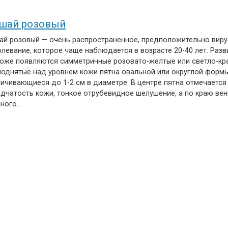
шай розовый
ай розовый — очень распространенное, предположительно вир
левание, которое чаще наблюдается в возрасте 20-40 лет. Разв
коже появляются симметричные розовато-желтые или светло-кра
поднятые над уровнем кожи пятна овальной или округлой формы
личивающиеся до 1-2 см в диаметре. В центре пятна отмечается
адчатость кожи, тонкое отрубевидное шелушение, а по краю вен
сного…