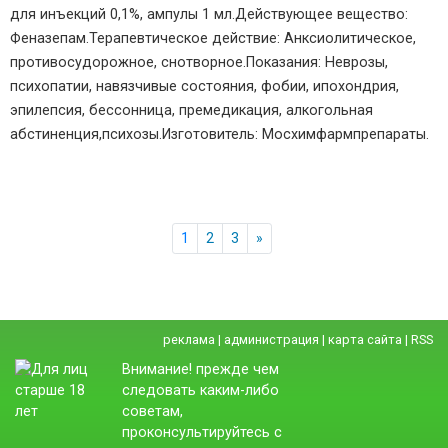
для инъекций 0,1%, ампулы 1 мл.Действующее вещество:
Феназепам.Терапевтическое действие: Анксиолитическое,
противосудорожное, снотворное.Показания: Неврозы,
психопатии, навязчивые состояния, фобии, ипохондрия,
эпилепсия, бессонница, премедикация, алкогольная
абстиненция,психозы.Изготовитель: Мосхимфармпрепараты.
1
2
3
»
реклама
|
администрация
|
карта сайта
|
RSS
Внимание! прежде чем
следовать каким-либо
советам,
проконсультируйтесь с