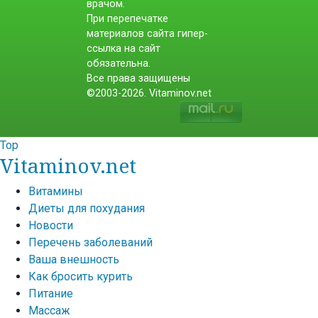
врачом.
При перепечатке
материалов сайта гипер-
ссылка на сайт
обязательна.
Все права защищены
©2003-2026. Vitaminov.net
Top
Vitaminov.net
Витамины
Диеты для похудания
Новости
Перечень заболеваний
Ваша внешность
Как бросить курить
Питание
Массаж