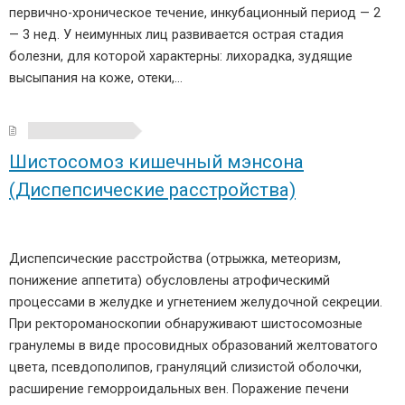
первично-хроническое течение, инкубационный период — 2
— 3 нед. У неимунных лиц развивается острая стадия
болезни, для которой характерны: лихорадка, зудящие
высыпания на коже, отеки,…
Шистосомоз кишечный мэнсона
(Диспепсические расстройства)
Диспепсические расстройства (отрыжка, метеоризм,
понижение аппетита) обусловлены атрофическимй
процессами в желудке и угнетением желудочной секреции.
При ректороманоскопии обнаруживают шистосомозные
гранулемы в виде просовидных образований желтоватого
цвета, псевдополипов, грануляций слизистой оболочки,
расширение геморроидальных вен. Поражение печени