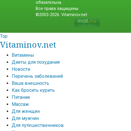
обязательна.
Все права защищены
©2003-2026. Vitaminov.net
Top
Vitaminov.net
Витамины
Диеты для похудания
Новости
Перечень заболеваний
Ваша внешность
Как бросить курить
Питание
Массаж
Для женщин
Для мужчин
Для путешественников