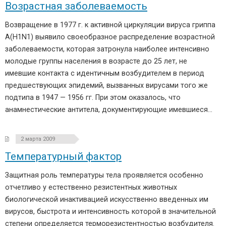
Возрастная заболеваемость
Возвращение в 1977 г. к активной циркуляции вируса гриппа
A(H1N1) выявило своеобразное распределение возрастной
заболеваемости, которая затронула наиболее интенсивно
молодые группы населения в возрасте до 25 лет, не
имевшие контакта с идентичным возбудителем в период
предшествующих эпидемий, вызванных вирусами того же
подтипа в 1947 — 1956 гг. При этом оказалось, что
анамнестические антитела, документирующие имевшиеся…
2 марта 2009
Температурный фактор
Защитная роль температуры тела проявляется особенно
отчетливо у естественно резистентных животных
биологической инактивацией искусственно введенных им
вирусов, быстрота и интенсивность которой в значительной
степени определяется терморезистентностью возбудителя.