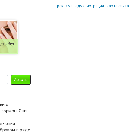
реклама
|
администрация
|
карта сайта
еть без
ки с
 гормон. Они
егчения
бразом в ряде