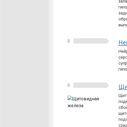
зале
гип
зад
обр
вып
Не
Ней
сер
суп
гип
Щи
Щито
под
сбок
щит
под
сзад