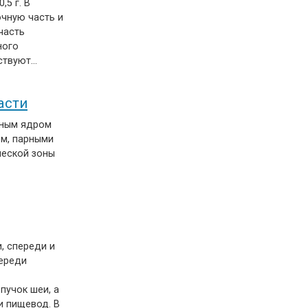
,5 г. В
чную часть и
часть
ного
аствуют…
асти
рным ядром
ом, парными
ческой зоны
, спереди и
переди
-
пучок шеи, а
и пищевод. В