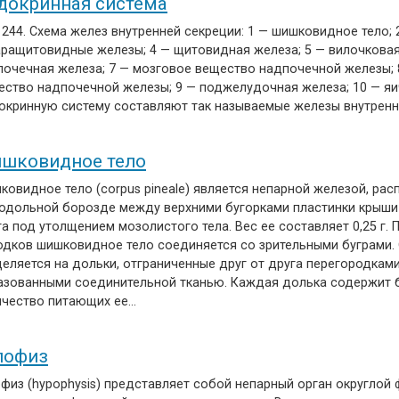
докринная система
 244. Схема желез внутренней секреции: 1 — шишковидное тело; 
аращитовидные железы; 4 — щитовидная железа; 5 — вилочковая
почечная железа; 7 — мозговое вещество надпочечной железы; 
ество надпочечной железы; 9 — поджелудочная железа; 10 — яи
окринную систему составляют так называемые железы внутрен
шковидное тело
ковидное тело (corpus pineale) является непарной железой, ра
родольной борозде между верхними бугорками пластинки крыши
а под утолщением мозолистого тела. Вес ее составляет 0,25 г.
одков шишковидное тело соединяется со зрительными буграми.
еляется на дольки, отграниченные друг от друга перегородками
азованными соединительной тканью. Каждая долька содержит
ичество питающих ее…
пофиз
офиз (hypophysis) представляет собой непарный орган округлой