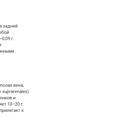
а задней
обой
0,09 г.
т
ванными
полая вена;
 suprarenales)
вонков и
ет 10–20 г.
прилегает к