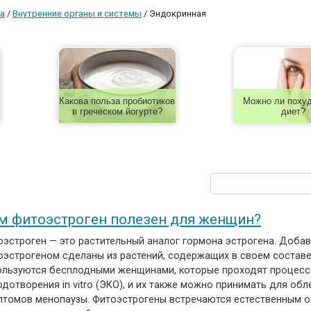
а
/
Внутренние органы и системы
/
Эндокринная
Какова польза пробиотиков
Можно ли похуд
в греческом йогурте?
диет?
м фитоэстроген полезен для женщин?
оэстроген — это растительный аналог гормона эстрогена. Добав
оэстрогеном сделаны из растений, содержащих в своем составе
ользуются бесплодными женщинами, которые проходят процесс
дотворения in vitro (ЭКО), и их также можно принимать для обл
птомов менопаузы. Фитоэстрогены встречаются естественным о