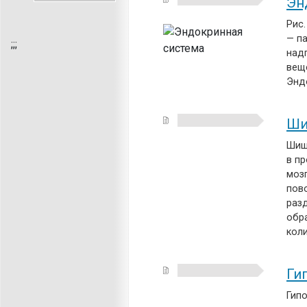
Эн
Рис.
— п
;
;;
над
вещ
Энд
Ши
Шиш
в п
мозг
пов
разд
обр
кол
Ги
Гип