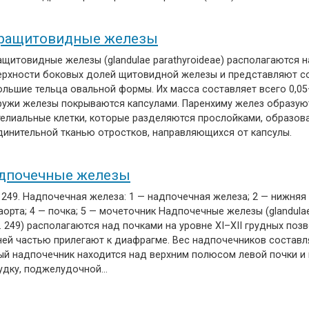
ращитовидные железы
щитовидные железы (glandulae parathyroideae) располагаются н
ерхности боковых долей щитовидной железы и представляют с
льшие тельца овальной формы. Их масса составляет всего 0,05–
ружи железы покрываются капсулами. Паренхиму желез образую
телиальные клетки, которые разделяются прослойками, образо
динительной тканью отростков, направляющихся от капсулы.
дпочечные железы
 249. Надпочечная железа: 1 — надпочечная железа; 2 — нижняя 
аорта; 4 — почка; 5 — мочеточник Надпочечные железы (glandulae
. 249) располагаются над почками на уровне XI–XII грудных поз
ней частью прилегают к диафрагме. Вес надпочечников составля
ый надпочечник находится над верхним полюсом левой почки и 
удку, поджелудочной…