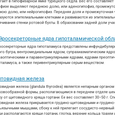
гает в гипофизарной ямке турецкого седла. Вес его составляет 0
офизе выделяют переднюю долю, или аденогипофиз, промежуто
нюю долю, или нейрогипофиз. Передняя доля и промежуточная 
азуются эпителиальными клетками и развиваются из эпителиаль
ячивания стенки ротовой бухты. В образовании задней доли уч
йросекреторные ядра гипоталамической обл
росекреторные ядра гипоталамуса представлены инфундибуля
ого бугра, вентромедиальным ядром, супрахиазматическим ядр
раоптическими и паравентрикулярными ядрами, ядрами преопти
оталамуса, а также перивентрикулярным серым веществом.
товидная железа
видная железа (glandula thyroidea) является непарным органом
ковообразной формы, располагающимся в переднем отделе шеи
у от щитовидного хряща гортани. Ее вес составляет 30–50 г. С
овидная железа прикрывается грудино-щитовидными и грудино
ъязычными мышцами, сбоку к ней прилегает сосудисто-нервный 
и располагаются хрящи гортани, глотка, верхние кольца трахеи 