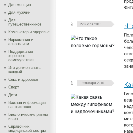
прод
Для женщин
Фит
Для мужчин
Для
путешественников
22 июля 2016
Чт
Компьютер и здоровье
Пол
Наркомания и
бол
алкоголизм
чело
Поддержание
отв
хорошего
самочувствия
сек
зача
Это должен знать
каждый
Секс и здоровье
19 января 2016
Ка
Спорт
Гип
Дети
вещ
Важная информация
над
на этикетках
кон
Биологические ритмы
и сон
меха
кот
Справочник
медицинской сестры
наз