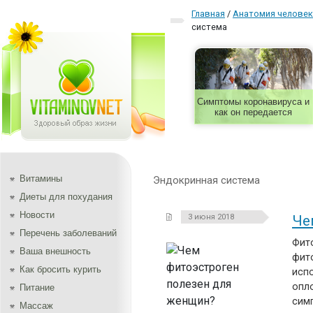
Главная
/
Aнатомия человек
система
Симптомы коронавируса и
как он передается
Витамины
Эндокринная система
Диеты для похудания
Новости
3 июня 2018
Че
Перечень заболеваний
Фит
Ваша внешность
фит
Как бросить курить
исп
опло
Питание
сим
Массаж