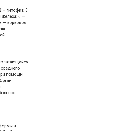
2 — гипофиз; 3
 железа; 6 —
8 — корковое
чко
ней…
сполагающейся
 среднего
 При помощи
 Орган
,
 большое
 формы и