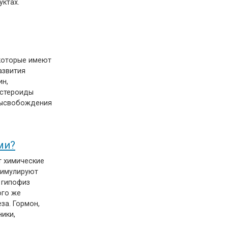
уктах.
которые имеют
азвития
ин,
 стероиды
 высвобождения
ми?
т химические
тимулируют
 гипофиз
ого же
за. Гормон,
ики,