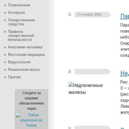
Позвоночник
Аллергия
11 ноября 2006
Па
Лекарственные
средства
Пара
пов
Правила
лекарственной
небо
безопасности
Сна
Aнатомия человека
эпи
Восточная медицина
сое
Вирусология
Физиология мозга
На
Прочее
Рис.
3 — 
Следите за
(рис
нашими
зад
обновлениями
Лев
через
жел