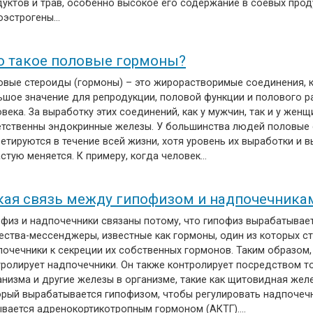
уктов и трав, особенно высокое его содержание в соевых прод
оэстрогены…
о такое половые гормоны?
овые стероиды (гормоны) – это жирорастворимые соединения, 
ьшое значение для репродукции, половой функции и полового р
века. За выработку этих соединений, как у мужчин, так и у женщ
етственны эндокринные железы. У большинства людей половые
ретируются в течение всей жизни, хотя уровень их выработки и
стую меняется. К примеру, когда человек…
кая связь между гипофизом и надпочечника
офиз и надпочечники связаны потому, что гипофиз вырабатывае
ества-мессенджеры, известные как гормоны, один из которых с
почечники к секреции их собственных гормонов. Таким образом,
тролирует надпочечники. Он также контролирует посредством т
низма и другие железы в организме, такие как щитовидная желе
орый вырабатывается гипофизом, чтобы регулировать надпочечн
ывается адренокортикотропным гормоном (АКТГ)….