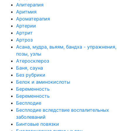
Апитерапия
Аритмия
Ароматерапия
Артерии
Артрит
Артроз
Асана, мудра, вьяям, бандха - упражнения,
позы, узлы
Атеросклероз
Баня, сауна
Без рубрики
Белок и аминокислоты
Беременность
Беременность
Бесплодие
Бесплодие вследствие воспалительных
заболеваний
Бинтовые повязки
Биологические ритмы и сон