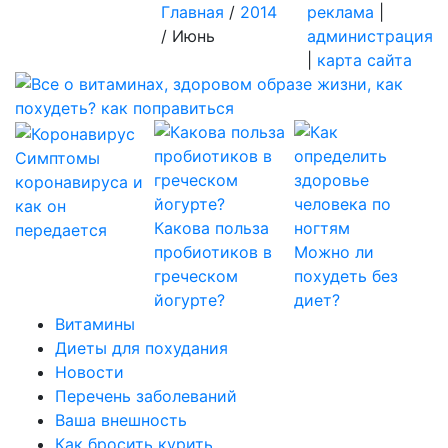
Главная
/
2014
реклама
|
/
Июнь
администрация
|
карта сайта
Симптомы
коронавируса и
как он
Какова польза
передается
пробиотиков в
Можно ли
греческом
похудеть без
йогурте?
диет?
Витамины
Диеты для похудания
Новости
Перечень заболеваний
Ваша внешность
Как бросить курить