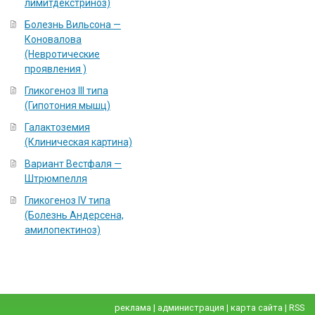
лимитдекстриноз)
Болезнь Вильсона —
Коновалова
(Невротические
проявления )
Гликогеноз III типа
(Гипотония мышц)
Галактоземия
(Клиническая картина)
Вариант Вестфаля —
Штрюмпелля
Гликогеноз IV типа
(Болезнь Андерсена,
амилопектиноз)
реклама
|
администрация
|
карта сайта
|
RSS