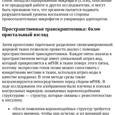
собой липид-ассоциированные макрофаги (LAM), описанные
в ее предыдущей работе и других исследователях, и могут
быть признаком того, что организм пытается подавить
разрушительный уровень воспаления со стороны
провоспалительных макрофагов и умирающих адипоцитов.
Пространственная транскриптомика: более
пристальный взгляд
Затем кропотливо тщательное разделение свежезамороженной
жировой ткани позволило провести анализ с помощью
пространственной транскриптомики. Каждое пятно анализа в
пространственном методе имеет уникальный штрих-код,
который прикрепляется к мРНК в ткани поверх этого пятна,
поэтому экспрессию генов позже можно сопоставить с
конкретными местами в ткани, используя штрих-коды в
качестве координат. В этом методе срезы также
визуализируются непосредственно перед сбором мРНК. В
ходе исследования эти изображения были изучены в поисках
контрольных маркеров, называемых короноподобными
структурами — структур, которые связаны с резистентностью
к инсулину.
«После появления короноподобных структур требуется
много времени, чтобы они исчезли, и их внешний вид