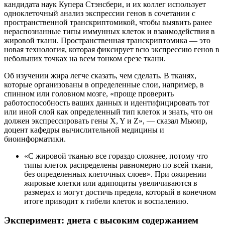
кандидата наук Купера Стэнсбери, и их коллег использует
одноклеточный анализ экспрессии генов в сочетании с
пространственной транскриптомикой, чтобы выявить ранее
нераспознанные типы иммунных клеток и взаимодействия в
жировой ткани. Пространственная транскриптомика — это
новая технология, которая фиксирует всю экспрессию генов в
небольших точках на всем тонком срезе ткани.
Об изучении жира легче сказать, чем сделать. В тканях,
которые организованы в определенные слои, например, в
спинном или головном мозге, «проще проверить
работоспособность ваших данных и идентифицировать тот
или иной слой как определенный тип клеток и знать, что он
должен экспрессировать гены X, Y и Z», — сказал Мьюир,
доцент кафедры вычислительной медицины и
биоинформатики.
«С жировой тканью все гораздо сложнее, потому что
типы клеток распределены равномерно по всей ткани,
без определенных клеточных слоев». При ожирении
жировые клетки или адипоциты увеличиваются в
размерах и могут достичь предела, который в конечном
итоге приводит к гибели клеток и воспалению.
Эксперимент: диета с высоким содержанием