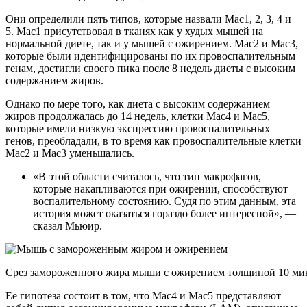
Они определили пять типов, которые назвали Mac1, 2, 3, 4 и
5. Mac1 присутствовал в тканях как у худых мышей на
нормальной диете, так и у мышей с ожирением. Mac2 и Mac3,
которые были идентифицированы по их провоспалительным
генам, достигли своего пика после 8 недель диеты с высоким
содержанием жиров.
Однако по мере того, как диета с высоким содержанием
жиров продолжалась до 14 недель, клетки Mac4 и Mac5,
которые имели низкую экспрессию провоспалительных
генов, преобладали, в то время как провоспалительные клетки
Mac2 и Mac3 уменьшались.
«В этой области считалось, что тип макрофагов,
которые накапливаются при ожирении, способствуют
воспалительному состоянию. Судя по этим данным, эта
история может оказаться гораздо более интересной», —
сказал Мьюир.
Срез замороженного жира мыши с ожирением толщиной 10 ми
Ее гипотеза состоит в том, что Mac4 и Mac5 представляют