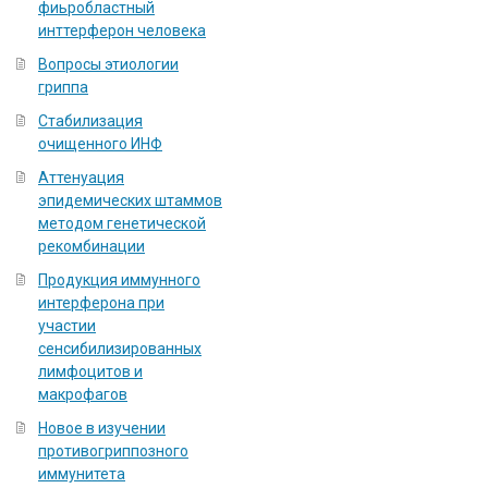
фиьробластный
инттерферон человека
Вопросы этиологии
гриппа
Стабилизация
очищенного ИНФ
Аттенуация
эпидемических штаммов
методом генетической
рекомбинации
Продукция иммунного
интерферона при
участии
сенсибилизированных
лимфоцитов и
макрофагов
Новое в изучении
противогриппозного
иммунитета