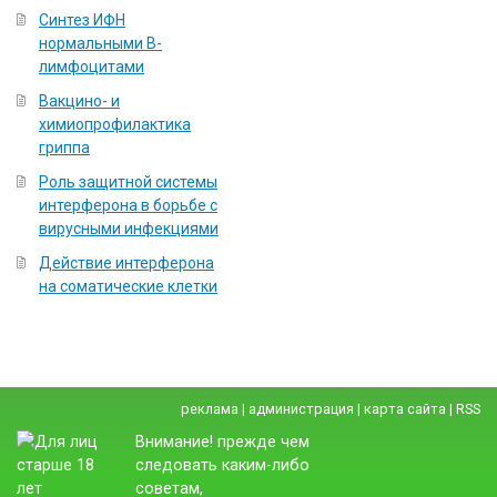
Синтез ИФН
нормальными В-
лимфоцитами
Вакцино- и
химиопрофилактика
гриппа
Роль защитной системы
интерферона в борьбе с
вирусными инфекциями
Действие интерферона
на соматические клетки
реклама
|
администрация
|
карта сайта
|
RSS
Внимание! прежде чем
следовать каким-либо
советам,