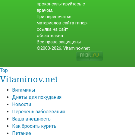
проконсультируйтесь с
врачом.
При перепечатке
материалов сайта гипер-
ссылка на сайт
обязательна.
Все права защищены
©2003-2026. Vitaminov.net
Top
Vitaminov.net
Витамины
Диеты для похудания
Новости
Перечень заболеваний
Ваша внешность
Как бросить курить
Питание