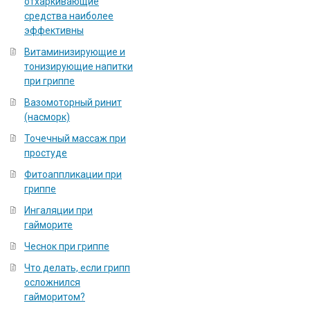
отхаркивающие
средства наиболее
эффективны
Витаминизирующие и
тонизирующие напитки
при гриппе
Вазомоторный ринит
(насморк)
Точечный массаж при
простуде
Фитоаппликации при
гриппе
Ингаляции при
гайморите
Чеснок при гриппе
Что делать, если грипп
осложнился
гайморитом?