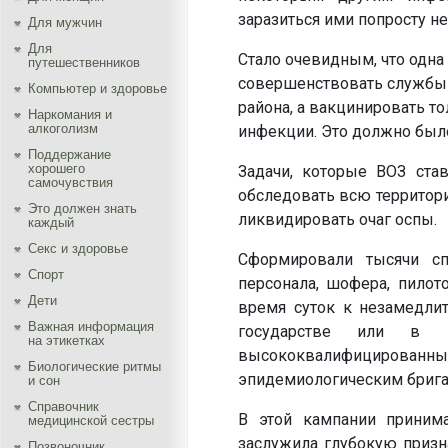
заразиться ими попросту не
Для мужчин
Для
Стало очевидным, что одна
путешественников
совершенствовать службы 
Компьютер и здоровье
района, а вакцинировать т
Наркомания и
алкоголизм
инфекции. Это должно было
Поддержание
хорошего
Задачи, которые ВОЗ ста
самочувствия
обследовать всю территори
Это должен знать
ликвидировать очаг оспы.
каждый
Секс и здоровье
Сформировали тысячи сп
Спорт
персонала, шофера, пило
Дети
время суток к незамедли
Важная информация
государстве или в г
на этикетках
высококвалифицированны
Биологические ритмы
эпидемиологическим брига
и сон
Справочник
В этой кампании принима
медицинской сестры
заслужила глубокую призна
Позвоночник