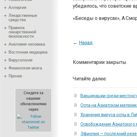
убедилось, что советские 
Аллергия
Лекарственные
«Беседы о вирусах», А.См
средства
Правила
лекарственной
безопасности
←
Назад
Aнатомия человека
Восточная медицина
Вирусология
Комментарии закрыты.
Физиология мозга
Прочее
Читайте далее:
Следите за
Вакцинации среди местног
нашими
обновлениями
Оспа на Азиатском материк
через
Хранение вируса оспы в Л
Освобождение Азиатского 
Эфиопия — последний резе