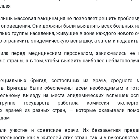
льзя.
 лишь массовая вакцинация не позволяет решить проблему
оповещения. Они должны были выявлять всех больных на
олько группы населения, живущие в зоне каждого нового о
 ограничить эпидемическую вспышку, а затем и подавить 
вила перед медицинским персоналом, заключались не 
ю страны, а в том, чтобы выявить наиболее неблагополу
ециальных бригад, состоявших из врача, среднего 
тов. Бригады были обеспечены всем необходимым и го
тельному выезду на места эпидемических вспышек ос
руппе государств работала комиссия экспе
х врачей из разных стран, — которые оказывали по
дам.
ли участие и советские врачи. Их беззаветная преда
тельность как у жителей этих стран, так и у руководства