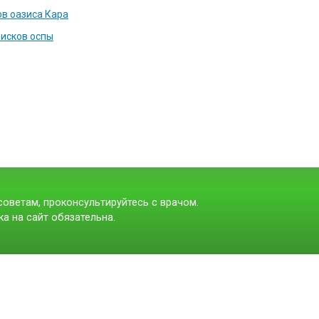
в оазиса Кара
исков оспы
оветам, проконсультируйтесь с врачом.
а на сайт обязательна.
t