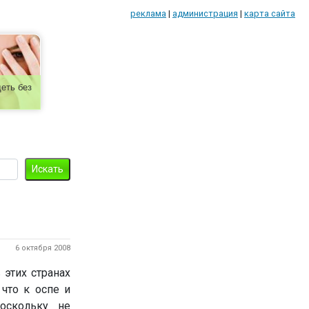
реклама
|
администрация
|
карта сайта
еть без
6 октября 2008
 этих странах
что к оспе и
оскольку не