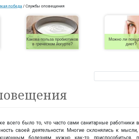
икая победа
/
Cлужбы оповещения
Какова польза пробиотиков
Можно ли похуд
в греческом йогурте?
диет?
повещения
же всего было то, что часто сами санитарные работники в
ность своей деятельности. Многие склонялись к мысли, 
ционным болезням нужно как-то приспособиться, п