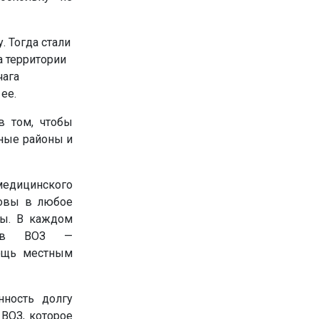
. Тогда стали
 территории
чага
ее.
в том, чтобы
чные районы и
медицинского
товы в любое
пы. В каждом
ртов ВОЗ —
мощь местным
нность долгу
 ВОЗ, которое