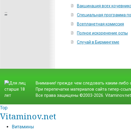
Вакцинация всех кочевнико
;
;;
Cпециальная программа по
Всепланетная комиссия
Полное искоренение оспы
Случай в Бирмингеме
Внимание! прежде чем следовать каким-либо с
При перепечатке материалов сайта гипер-ссылк
Все права защищены ©2003-2026. Vitaminov.ne
Top
Vitaminov.net
Витамины