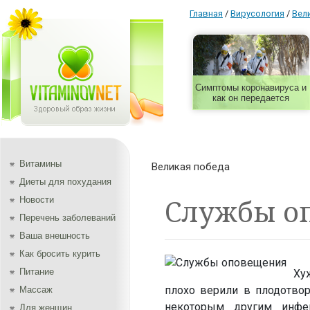
Главная
/
Вирусология
/
Вел
Симптомы коронавируса и
как он передается
Витамины
Великая победа
Диеты для похудания
Cлужбы о
Новости
Перечень заболеваний
Ваша внешность
Как бросить курить
Питание
Ху
плохо верили в плодотвор
Массаж
некоторым другим инфек
Для женщин