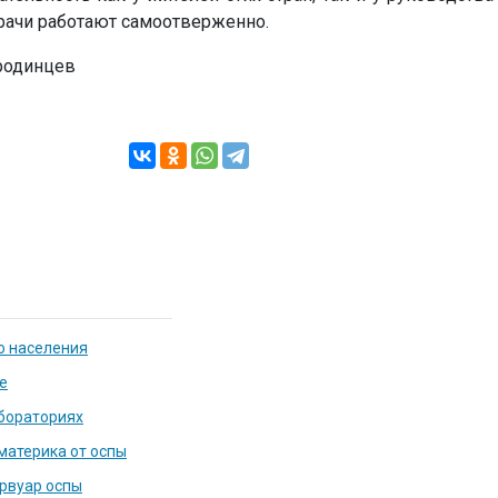
врачи работают самоотверженно.
ородинцев
о населения
е
абораториях
материка от оспы
рвуар оспы