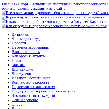
Главная
/
Спорт
/
Повышение спортивной работоспособности
/
реклама
|
администрация
|
карта сайта
Симптомы коронавируса и как он передается
Какова пол
Можно ли похуд
Витамины
Диеты для похудания
Новости
Перечень заболеваний
Ваша внешность
Как бросить курить
Питание
Массаж
Для женщин
Для мужчин
Для путешественников
Компьютер и здоровье
Наркомания и алкоголизм
Поддержание хорошего самочувствия
Это должен знать каждый
Секс и здоровье
Спорт
Дети