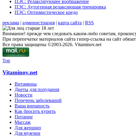
ПЭС: Релаксирующее воображение
ПЭС: Аутогенная релаксиющая тренировка
ПЭС: Оптимистическое кредо
реклама
|
администрация
|
карта сайта
|
RSS
Внимание! прежде чем следовать каким-либо советам, проконсу
При перепечатке материалов сайта гипер-ссылка на сайт обязат
Все права защищены ©2003-2026. Vitaminov.net
Top
Vitaminov.net
Витамины
Диеты для похудания
Новости
Перечень заболеваний
Ваша внешность
Как бросить курить
Питание
Массаж
Для женщин
Для мужчин