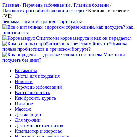
Главная
/
Перечень заболеваний
/
Глазные болезни
/
Патология роговой оболочки и склеры
/
Клиника и лечение
(VII)
реклама
|
администрация
|
карта сайта
Симптомы коронавируса и как он передается
Какова
польза пробиотиков в греческом йогурте?
Можно ли
похудеть без диет?
Витамины
Диеты для похудания
Новости
Перечень заболеваний
Ваша внешность
Как бросить курить
Питание
Массаж
Для женщин
Для мужчин
Для путешественников
Компьютер и здоровье
Наркомания и алкоголизм