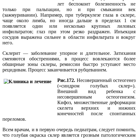
лет беспокоит болезненность не
только при пальпации, но и при смыкании век
(зажмуривании). Например, при туберкулезе глаза в склере,
чаще около лимба, но иногда дальше в пределах 1 см
появляется один или несколько крупных лиловых
инфильтратов; глаз при этом резко раздражен. Инъекция
сосудов выражена сильнее в области инфильтрата и вокруг
него.
Склерит — заболевание упорное и длительное. Затихания
сменяются обострениями, в процесс вовлекаются более
обширные зоны склеры, ремиссии быстро уступают место
рецидивам. Процесс заканчивается рубцеванием.
Рис.172.
Несовершенный остеогенез
(«синдром голубых склер»).
Внешний вид ребенка с
несовершенным остеогенезом.
Кифоз, множественные деформации
скелета верхних и нижних
конечностей после спонтанных
переломов.
Всем врачам, и в первую очередь педиатрам, следует помнить,
что голубая окраска склер является грозным патологическим