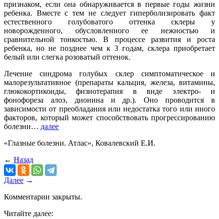
признаком, если она обнаруживается в первые годы жизни
ребенка. Вместе с тем не следует гиперболизировать факт
естественного голубоватого оттенка склеры у
новорожденного, обусловленного ее нежностью и
сравнительной тонкостью. В процессе развития и роста
ребенка, но не позднее чем к 3 годам, склера приобретает
белый или слегка розоватый оттенок.
Лечение синдрома голубых склер симптоматическое и
малорезультативное (препараты кальция, железа, витамины,
глюкокортикоиды, физиотерапия в виде электро- и
фонофореза алоэ, дионина и др.). Оно проводится в
зависимости от преобладания или недостатка того или иного
факторов, который может способствовать прогрессированию
болезни…
далее
«Глазные болезни. Атлас», Ковалевский Е.И.
←
Назад
Далее
→
Комментарии закрыты.
Читайте далее: