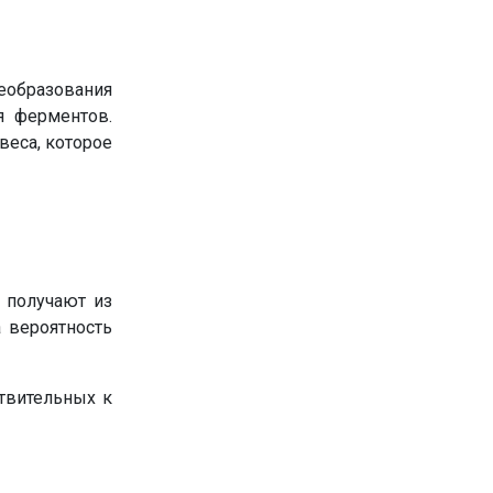
еобразования
я ферментов.
веса, которое
е получают из
 вероятность
твительных к