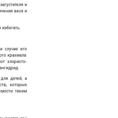
загустителя и
ичения веса и
 избегать.
м случае его
го крахмала.
ют хлористо-
ангидрид.
для детей, а
тв, которые
емости таким