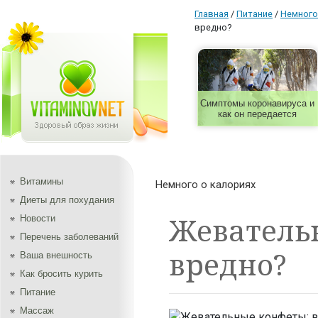
Главная
/
Питание
/
Немного
вредно?
Симптомы коронавируса и
как он передается
Витамины
Немного о калориях
Диеты для похудания
Жевательн
Новости
Перечень заболеваний
вредно?
Ваша внешность
Как бросить курить
Питание
Массаж