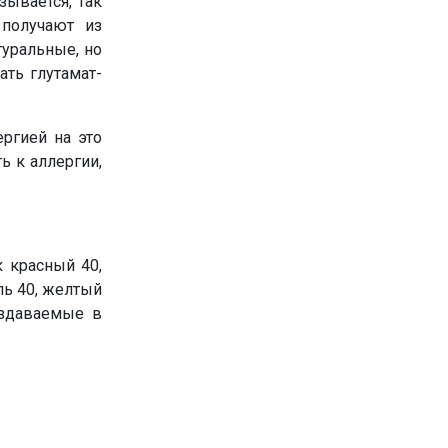
зывается, так
 получают из
уральные, но
ать глутамат-
ргией на это
ь к аллергии,
 красный 40,
ль 40, желтый
оздаваемые в