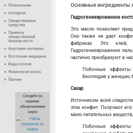
Основные ингредиенты 
Позвоночник
Аллергия
Гидрогенизированное кост
Лекарственные
средства
Это масло позволяет при
Правила
Оно также не дает конфе
лекарственной
безопасности
фабриках. Это клей,
Aнатомия человека
Гидрогенизированное паль
Восточная медицина
частично преобразуют в н
Вирусология
Побочные эффекты:
Физиология мозга
бесплодие у женщин, 
Прочее
Сахар
Следите за
Источником всей сладости
нашими
обновлениями
этих конфет. Получают его
через
мало питательных веществ,
Побочные эффекты: