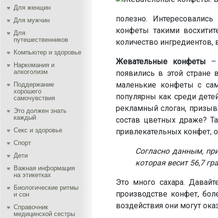
Для женщин
полезно. Интересовалис
Для мужчин
конфеты такими восхитит
Для
путешественников
количество ингредиентов, в
Компьютер и здоровье
Жевательные конфеты
–
Наркомания и
алкоголизм
появились в этой стране 
маленькие конфеты с са
Поддержание
хорошего
популярны как среди детей
самочувствия
рекламный слоган, призыв
Это должен знать
каждый
состав цветных драже? Та
Секс и здоровье
привлекательных конфет, о
Спорт
Согласно данным, пр
Дети
которая весит 56,7 гр
Важная информация
на этикетках
Это много сахара. Давайт
Биологические ритмы
производстве конфет, бол
и сон
воздействия они могут ока
Справочник
медицинской сестры