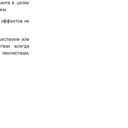
ванта в целях
ем.
х эффектов не
шествуем или
твах всегда
 лакомствам,