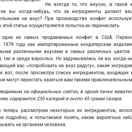
Не всегда то, что вкусно, в такой 
ь ли вы когда-нибудь, что за ингредиенты делают 
ельными на вкус? При производстве конфет используе
 этой статье осуществляется попытка их перечислить.
 одни из самых продаваемых конфет в США. Первон
в 1979 году как импортированные кондитерские изделия.
мыми различными вкусами и самых различных цветов
, так и среди взрослых. Но задумывались ли вы когда-н
ающий вас «попробовать на вкус радугу», какие ингреди
к вот, после просмотра списка ингредиентов, входящих 
ни могут перестать казаться вам такими привлекательным
иводимым на официальных сайтах, в одной пачке жевател
амм, содержится 230 калорий и около 45 грамм сахара.
е теперь рассмотрим некоторые из ингредиентов, испо
ее подробно, и попытаемся понять, какие вероятные неб
зывать на организм человека.