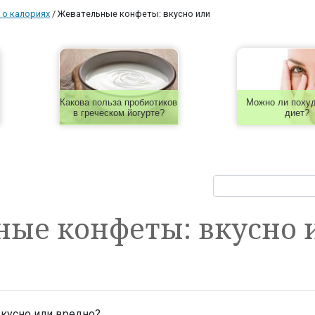
 о калориях
/
Жевательные конфеты: вкусно или
Какова польза пробиотиков
Можно ли похуд
в греческом йогурте?
диет?
ые конфеты: вкусно 