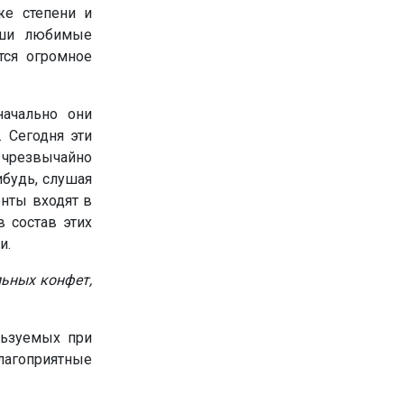
же степени и
ваши любимые
тся огромное
ачально они
 Сегодня эти
 чрезвычайно
ибудь, слушая
енты входят в
в состав этих
и.
ьных конфет,
льзуемых при
лагоприятные