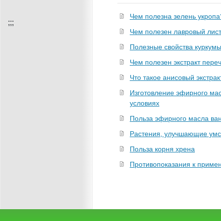
Чем полезна зелень укропа
;
;;
Чем полезен лавровый лис
Полезные свойства куркум
Чем полезен экстракт пере
Что такое анисовый экстрак
Изготовление эфирного ма
условиях
Польза эфирного масла ва
Растения, улучшающие умс
Польза корня хрена
Противопоказания к приме