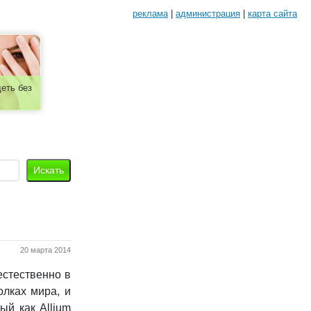
реклама
|
администрация
|
карта сайта
еть без
20 марта 2014
естественно в
олках мира, и
ый как Allium