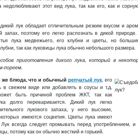
а недолюбливают этот вид лука, так как его, как и сорну
 дикий лук обладает отличительным резким вкусом и аро
 запах, поэтому его легко распознать в дикой природе.
стья лука медвежьего, его клубни и цветы, но больши
клубни, так как луковицы лука обычно небольшого размера.
собов приготовления дикого лука, который в некото
м-пореем.
е же блюда, что и обычный
репчатый лук
, его
ь в свежем виде или добавлять в соусы и т.д.
ожет быть причиной проблем ЖКТ, так как
ка долго переваривается. Дикий лук легко
ительного лукового запаха, у него высокие,
 которых имеются соцветия. Цветы лука имеют
. Лук всегда следует промывать перед употреблением, и
ы, потому как он обычно жесткий и горький.