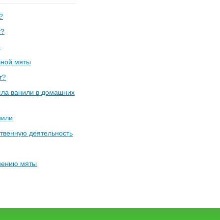
?
т?
ы
чной мяты
т?
сла ванили в домашних
нили
твенную деятельность
нению мяты