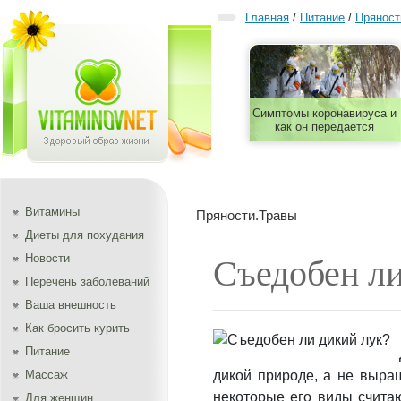
Главная
/
Питание
/
Пряност
Симптомы коронавируса и
как он передается
Витамины
Пряности.Травы
Диеты для похудания
Новости
Съедобен ли
Перечень заболеваний
Ваша внешность
Как бросить курить
Питание
Массаж
дикой природе, а не выра
некоторые его виды считаю
Для женщин