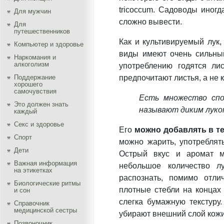
tricoccum. Садоводы иногд
Для мужчин
сложно вывести.
Для
путешественников
Как и культивируемый лук,
Компьютер и здоровье
виды имеют очень сильный
Наркомания и
алкоголизм
употреблению годятся ли
Поддержание
предпочитают листья, а не 
хорошего
самочувствия
Есть множество спо
Это должен знать
называют диким луко
каждый
Секс и здоровье
Его
можно добавлять в т
Спорт
можно жарить, употреблят
Дети
Острый вкус и аромат м
Важная информация
небольшое количество лу
на этикетках
распознать, помимо отлич
Биологические ритмы
плотные стебли на концах
и сон
слегка бумажную текстуру
Справочник
медицинской сестры
убирают внешний слой кожиц
Позвоночник