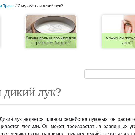
и.Травы
/
Съедобен ли дикий лук?
Какова польза пробиотиков
Можно ли похуд
в греческом йогурте?
диет?
 дикий лук?
Дикий лук является членом семейства луковых, он растет 
щивается людьми. Он может произрастать в различных уг
тся деликатесом, например, лук медвежий, также известн