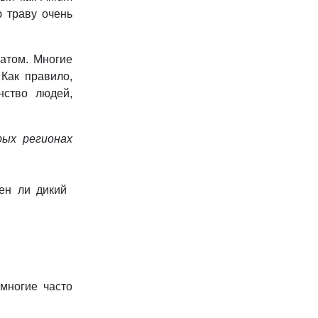
ю траву очень
матом. Многие
 Как правило,
нство людей,
рых регионах
 многие часто