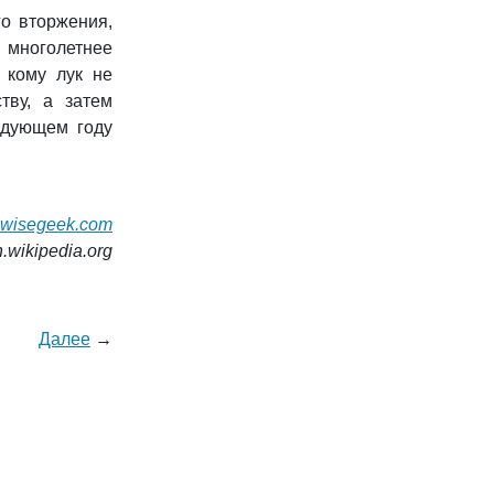
го вторжения,
 многолетнее
, кому лук не
тву, а затем
едующем году
wisegeek.com
n.wikipedia.org
Далее
→