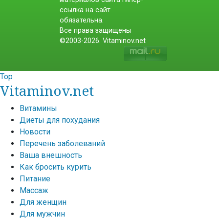
ссылка на сайт
обязательна.
Все права защищены
©2003-2026. Vitaminov.net
Top
Vitaminov.net
Витамины
Диеты для похудания
Новости
Перечень заболеваний
Ваша внешность
Как бросить курить
Питание
Массаж
Для женщин
Для мужчин