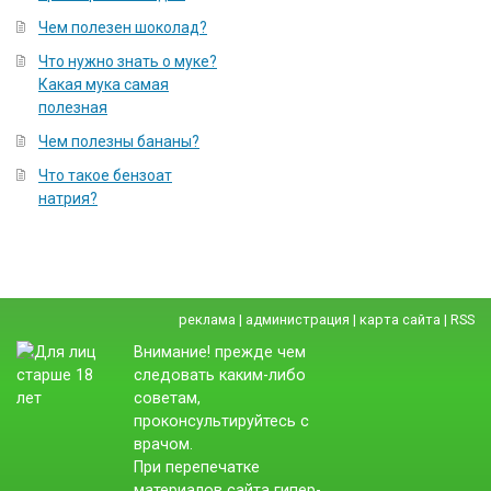
Чем полезен шоколад?
Что нужно знать о муке?
Какая мука самая
полезная
Чем полезны бананы?
Что такое бензоат
натрия?
реклама
|
администрация
|
карта сайта
|
RSS
Внимание! прежде чем
следовать каким-либо
советам,
проконсультируйтесь с
врачом.
При перепечатке
материалов сайта гипер-