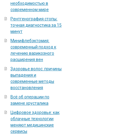
необходимостью в
современном мире
Рентгенография стопы:
точная диагностика за 15
минут
Минифлебэктомия:
современный подход к
лечению варикозного
расширения вен
Здоровье волос: причины
выпадения и
современные методы
восстановления
Всё об операции по
замене хрусталика
Цифровое здоровье: как
облачные технологии
меняют медицинские
сервисы