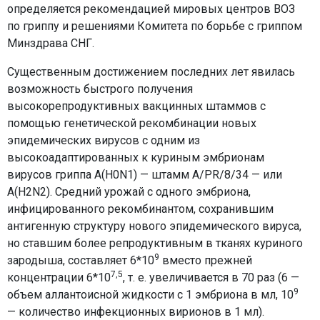
определяется рекомендацией мировых центров ВОЗ
по гриппу и решениями Комитета по борьбе с гриппом
Минздрава СНГ.
Существенным достижением последних лет явилась
возможность быстрого получения
высокорепродуктивных вакцинных штаммов с
помощью генетической рекомбинации новых
эпидемических вирусов с одним из
высокоадаптированных к куриным эмбрионам
вирусов гриппа A(H0N1) — штамм A/PR/8/34 — или
A(H2N2). Средний урожай с одного эмбриона,
инфицированного рекомбинантом, сохранившим
антигенную структуру нового эпидемического вируса,
но ставшим более репродуктивным в тканях куриного
9
зародыша, составляет 6*10
вместо прежней
7,5
концентрации 6*10
, т. е. увеличивается в 70 раз (6 —
9
объем аллантоисной жидкости с 1 эмбриона в мл, 10
— количество инфекционных вирионов в 1 мл).