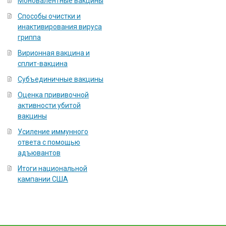
Моновалентные вакцины
Способы очистки и
инактивирования вируса
гриппа
Вирионная вакцина и
сплит-вакцина
Субъединичные вакцины
Оценка прививочной
активности убитой
вакцины
Усиление иммунного
ответа с помощью
адъювантов
Итоги национальной
кампании США