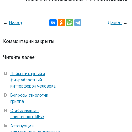
←
Назад
Далее
→
Комментарии закрыты.
Читайте далее:
Лейкоцитарный и
фиьробластный
инттерферон человека
Вопросы этиологии
гриппа
Стабилизация
очищенного ИНФ
Аттенуация