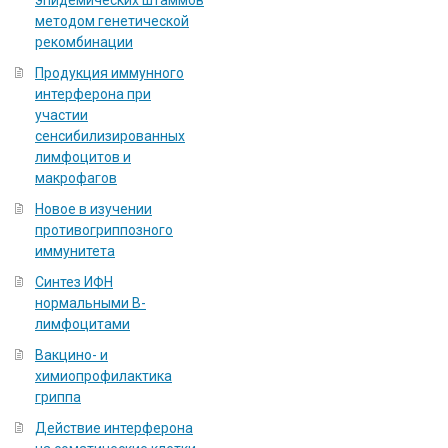
эпидемических штаммов
методом генетической
рекомбинации
Продукция иммунного
интерферона при
участии
сенсибилизированных
лимфоцитов и
макрофагов
Новое в изучении
противогриппозного
иммунитета
Синтез ИФН
нормальными В-
лимфоцитами
Вакцино- и
химиопрофилактика
гриппа
Действие интерферона