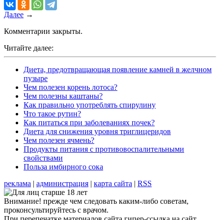
Далее
→
Комментарии закрыты.
Читайте далее:
Диета, предотвращающая появление камней в желчном
пузыре
Чем полезен корень лотоса?
Чем полезны каштаны?
Как правильно употреблять спирулину
Что такое рутин?
Как питаться при заболеваниях почек?
Диета для снижения уровня триглицеридов
Чем полезен ячмень?
Продукты питания с противовоспалительными
свойствами
Польза имбирного сока
реклама
|
администрация
|
карта сайта
|
RSS
Внимание! прежде чем следовать каким-либо советам,
проконсультируйтесь с врачом.
При перепечатке материалов сайта гипер-ссылка на сайт