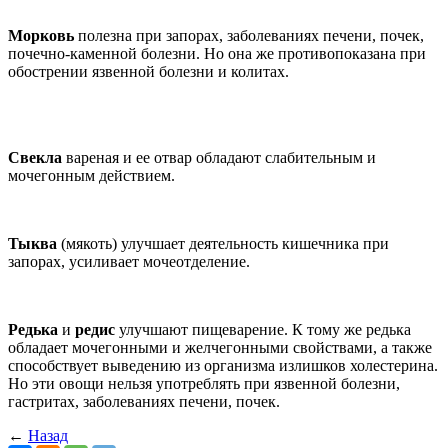
Морковь
полезна при запорах, заболеваниях печени, почек,
почечно-каменной болезни. Но она же противопоказана при
обострении язвенной болезни и колитах.
Свекла
вареная и ее отвар обладают слабительным и
мочегонным действием.
Тыква
(мякоть) улучшает деятельность кишечника при
запорах, усиливает мочеотделение.
Редька
и
редис
улучшают пищеварение. К тому же редька
обладает мочегонными и желчегонными свойствами, а также
способствует выведению из организма излишков холестерина.
Но эти ово
щи
нельзя употреблять при язвенной болезни
,
га
стритах, заболеваниях печени, почек.
←
Назад