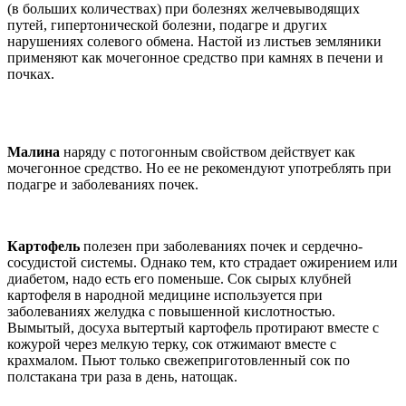
(в больших количествах) при болезнях желчевыводящих
путей, гипертонической болезни, подагре и других
нарушениях солевого обмена. Настой из листьев земляники
применяют как мочегонное средство при камнях в печени и
почках.
Малина
наряду с потогонным свойством действует как
мочегонное средство. Но ее не рекомендуют употреблять при
подагре и заболеваниях почек.
Картофель
полезен при заболеваниях почек и сердечно-
сосудистой системы. Однако тем, кто страдает ожирением или
диабетом, надо есть его поменьше. Сок сырых клубней
картофеля в народной медицине используется при
заболеваниях желудка с повышенной кислотностью.
Вымытый, досуха вытертый картофель протирают вместе с
кожурой через мелкую терку, сок отжимают вместе с
крахмалом. Пьют только свежеприготовленный сок по
полстакана три раза в день, натощак.