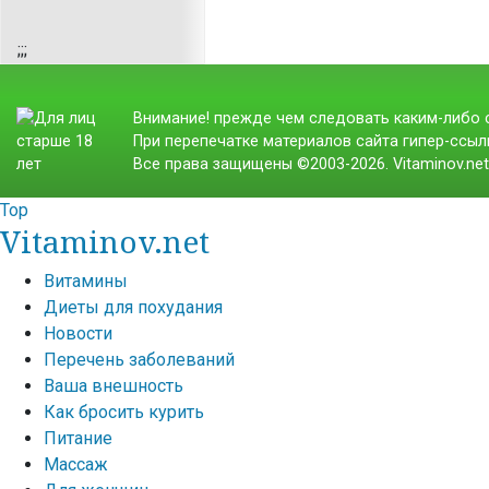
;
;;
Внимание! прежде чем следовать каким-либо с
При перепечатке материалов сайта гипер-ссылк
Все права защищены ©2003-2026. Vitaminov.ne
Top
Vitaminov.net
Витамины
Диеты для похудания
Новости
Перечень заболеваний
Ваша внешность
Как бросить курить
Питание
Массаж