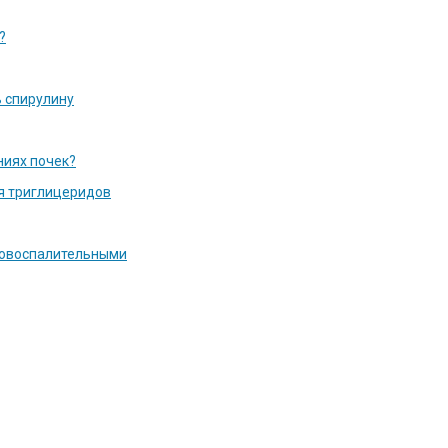
?
 спирулину
ниях почек?
я триглицеридов
вовоспалительными