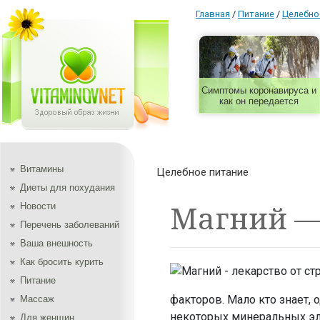
Главная
/
Питание
/
Целебно
Симптомы коронавируса и
как он передается
Витамины
Целебное питание
Диеты для похудания
Магний — 
Новости
Перечень заболеваний
Ваша внешность
Как бросить курить
Питание
факторов. Мало кто знает,
Массаж
некоторых минеральных эле
Для женщин