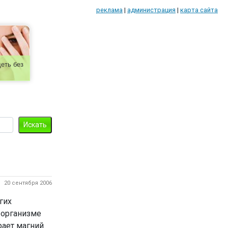
реклама
|
администрация
|
карта сайта
еть без
20 сентября 2006
гих
 организме
ает магний.