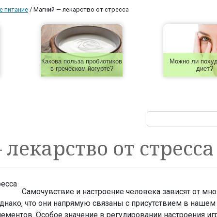
е питание
/
Магний — лекарство от стресса
Какова польза пробиотиков
Можно ли похуд
в греческом йогурте?
диет?
лекарство от стресса
Самочувствие и настроение человека зависят от мно
 однако, что они напрямую связаны с присутствием в нашем
ментов. Особое значение в регулировании настроения игр