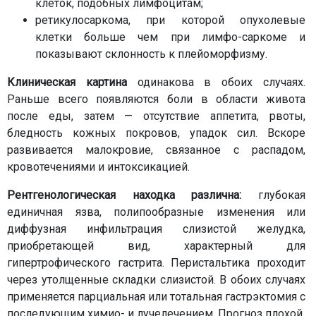
клеток, подобных лимфоцитам;
ретикулосаркома, при которой опухолевые
клетки больше чем при лимфо-саркоме и
показывают склонность к плейоморфизму.
Клиническая картина
одинакова в обоих случаях.
Раньше всего появляются боли в области живота
после еды, затем — отсутствие аппетита, рвоты,
бледность кожных покровов, упадок сил. Вскоре
развивается малокровие, связанное с распадом,
кровотечениями и интоксикацией.
Рентгенологическая находка различна:
глубокая
единичная язва, полипообразные изменения или
диффузная инфильтрация слизистой желудка,
приобретающей вид, характерный для
гипертрофического гастрита. Перистальтика проходит
через утолщенные складки слизистой. В обоих случаях
применяется парциальная или тотальная гастрэктомия с
последующим химио- и лучелечением. Прогноз плохой.