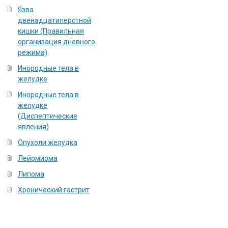
Язва
двенадцатиперстной
кишки (Правильная
организация дневного
режима)
Инородные тела в
желудке
Инородные тела в
желудке
(Диспептические
явления)
Опухоли желудка
Лейомиома
Липома
Хронический гастрит