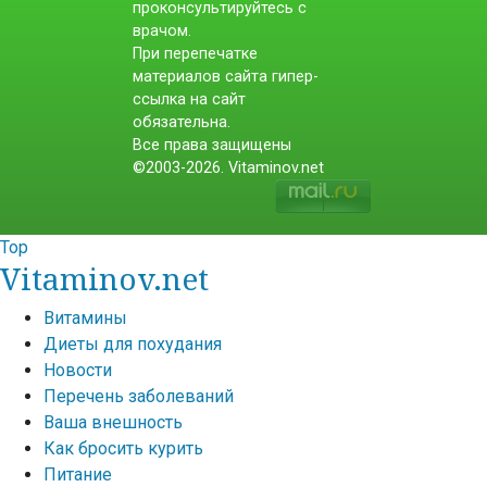
проконсультируйтесь с
врачом.
При перепечатке
материалов сайта гипер-
ссылка на сайт
обязательна.
Все права защищены
©2003-2026. Vitaminov.net
Top
Vitaminov.net
Витамины
Диеты для похудания
Новости
Перечень заболеваний
Ваша внешность
Как бросить курить
Питание