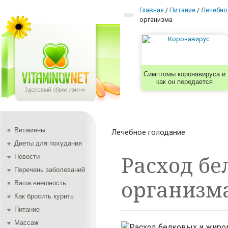
Главная
/
Питание
/
Лечебно
организма
Симптомы коронавируса и
как он передается
Витамины
Лечебное голодание
Диеты для похудания
Расход бе
Новости
Перечень заболеваний
организм
Ваша внешность
Как бросить курить
Питание
Массаж