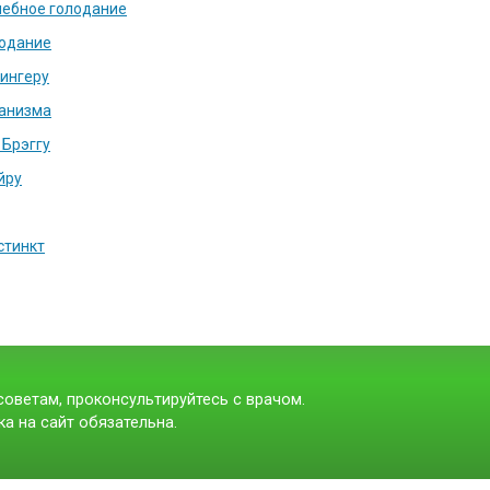
чебное голодание
лодание
хингеру
ганизма
 Брэггу
йру
стинкт
оветам, проконсультируйтесь с врачом.
а на сайт обязательна.
t