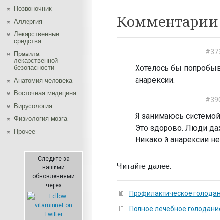
Позвоночник
Комментарии 
Аллергия
Лекарственные
средства
#37
Правила
лекарственной
Хотелось бы попробыва
безопасности
анарексии.
Aнатомия человека
Восточная медицина
#39
Вирусология
Я занимаюсь системой
Физиология мозга
Это здорово. Люди даж
Прочее
Никако й анарексии не
Следите за
Читайте далее:
нашими
обновлениями
через
Профилактическое голода
Полное лечебное голодани