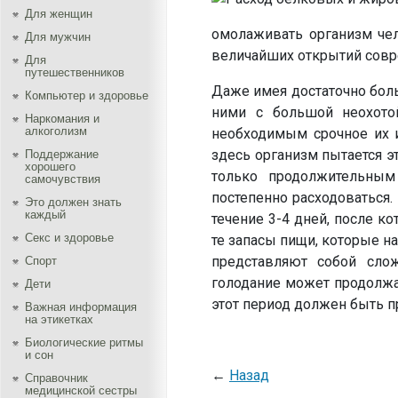
Для женщин
омолаживать организм чел
Для мужчин
величайших открытий совр
Для
путешественников
Даже имея достаточно бол
Компьютер и здоровье
ними с большой неохотой
Наркомания и
алкоголизм
необходимым срочное их и
здесь организм пытается э
Поддержание
хорошего
только продолжительным
самочувствия
постепенно расходоваться
Это должен знать
каждый
течение 3-4 дней, после к
Секс и здоровье
те запасы пищи, которые на
представляют собой сло
Спорт
голодание может продолжат
Дети
этот период должен быть пр
Важная информация
на этикетках
Биологические ритмы
и сон
←
Назад
Справочник
медицинской сестры