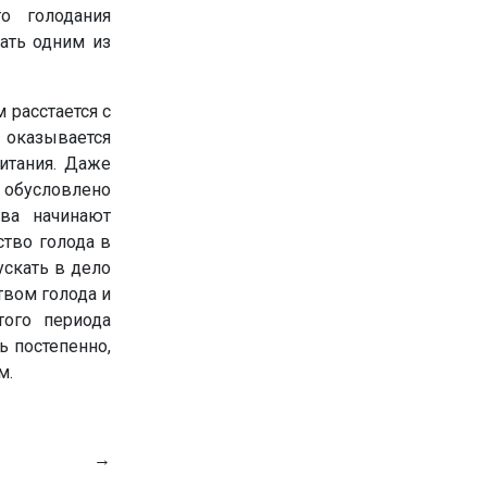
го голодания
ать одним из
 расстается с
 оказывается
итания. Даже
ь обусловлено
тва начинают
ство голода в
ускать в дело
твом голода и
того периода
ь постепенно,
м.
→