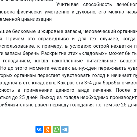
Учитывая способность лечебно
овека физически, умственно и духовно, его можно назв
еменной цивилизации.
ьшие белковые и жировые запасы, человеческий организм
. Причем это справедливо и для тех случаев, когда
спользование, к примеру, в условиях острой нехватки п
ти запасы беречь. Раскрытие этих «кладовых» может быт
 голоданием, когда накопленные питательные вещес
. Но до этого момента человек вынужден переживать чув
оторых организм перестает чувствовать голод и начинает п
ходятся в его кладовых. Как раз эти 3-4 дня борьбы с чувс
жность в применении данного вида лечения. После э
ься до 25 дней. Выход из голода необходимо производит
иблизительно равен периоду голодания, т.е. тем же 25 дня