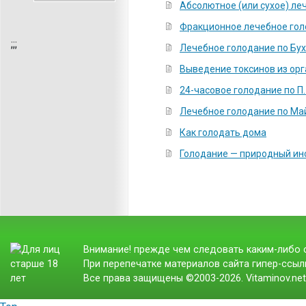
Абсолютное (или сухое) ле
Фракционное лечебное го
;
;;
Лечебное голодание по Бу
Выведение токсинов из ор
24-часовое голодание по П.
Лечебное голодание по Ма
Как голодать дома
Голодание — природный ин
Внимание! прежде чем следовать каким-либо с
При перепечатке материалов сайта гипер-ссылк
Все права защищены ©2003-2026. Vitaminov.ne