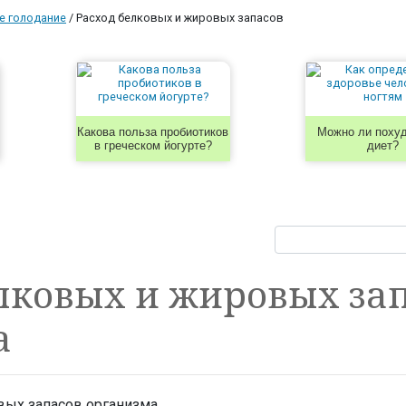
е голодание
/
Расход белковых и жировых запасов
Какова польза пробиотиков
Можно ли похуд
в греческом йогурте?
диет?
лковых и жировых за
а