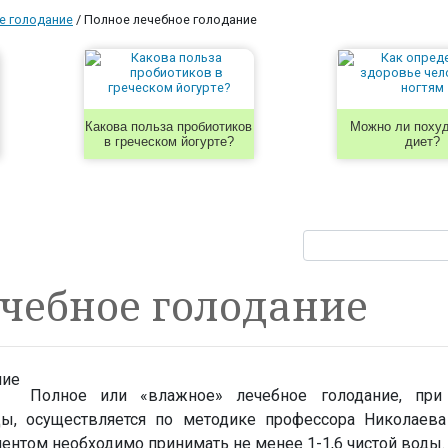
е голодание
/
Полное лечебное голодание
Какова польза пробиотиков
Можно ли похуд
в греческом йогурте?
диет?
чебное голодание
Полное или «влажное» лечебное голодание, при
ды, осуществляется по методике профессора Николаева
циентом необходимо принимать не менее 1-1,6 чистой воды.