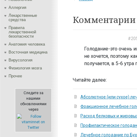
Аллергия
Лекарственные
Комментарии 
средства
Правила
лекарственной
безопасности
#20
Aнатомия человека
Голодание-это очень и
Восточная медицина
не хочется, поэтому ка
Вирусология
получается, в 5-6 утра
Физиология мозга
Прочее
Читайте далее:
Следите за
Абсолютное (или сухое) ле
нашими
обновлениями
Фракционное лечебное го
через
Расход белковых и жировы
Профилактическое голода
Лечебное голодание по Бу