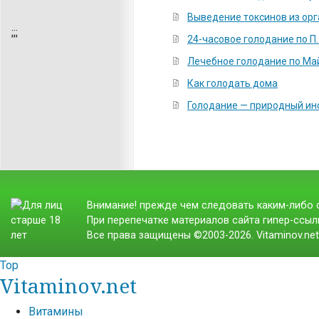
Выведение токсинов из ор
;
;;
24-часовое голодание по П.
Лечебное голодание по Ма
Как голодать дома
Голодание — природный ин
Внимание! прежде чем следовать каким-либо с
При перепечатке материалов сайта гипер-ссылк
Все права защищены ©2003-2026. Vitaminov.ne
Top
Vitaminov.net
Витамины