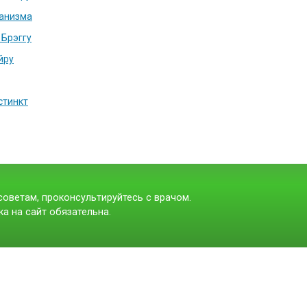
ганизма
 Брэггу
йру
стинкт
оветам, проконсультируйтесь с врачом.
а на сайт обязательна.
t