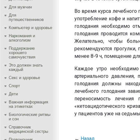
Для мужчин
Во время курса лечебного 
Для
употребление кофе и напит
путешественников
голодания необходимо от
Компьютер и здоровье
голодания проводится ком
Наркомания и
алкоголизм
Желательно, чтобы боль
рекомендуются прогулки, 
Поддержание
хорошего
менее 8-9 ч, помещение дл
самочувствия
Это должен знать
Каждое утро необходимо
каждый
артериального давления, 
Секс и здоровье
голодания должны наход
Спорт
лечебного голодания завис
Дети
переносимость лечения 
Важная информация
«кетоацидотического криз
на этикетках
у пациентов уже на седьмы
Биологические ритмы
и сон
Справочник
медицинской сестры
←
Назад
Позвоночник