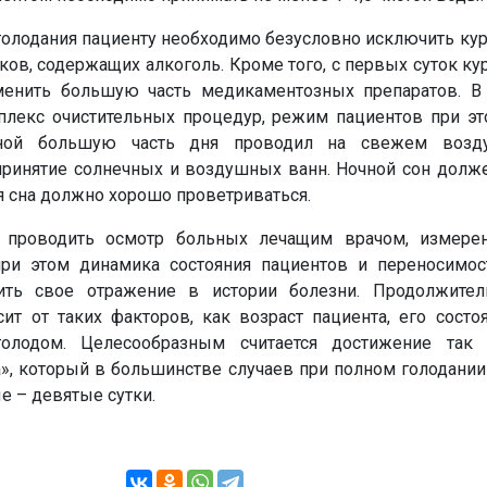
голодания пациенту необходимо безусловно исключить кур
ков, содержащих алкоголь. Кроме того, с первых суток ку
менить большую часть медикаментозных препаратов. В
плекс очистительных процедур, режим пациентов при эт
ной большую часть дня проводил на свежем воздух
принятие солнечных и воздушных ванн. Ночной сон долже
я сна должно хорошо проветриваться.
 проводить осмотр больных лечащим врачом, измере
при этом динамика состояния пациентов и переносимос
ить свое отражение в истории болезни. Продолжител
ит от таких факторов, как возраст пациента, его состо
голодом. Целесообразным считается достижение так
а», который в большинстве случаев при полном голодани
е – девятые сутки.