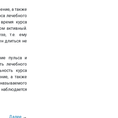
ение, а также
рса лечебного
 время курса
ом активный.
е, т.е. ему
н длиться не
ние пульса и
ть лечебного
ьность курса
яние, а также
 называемого
и наблюдается
Далее
→