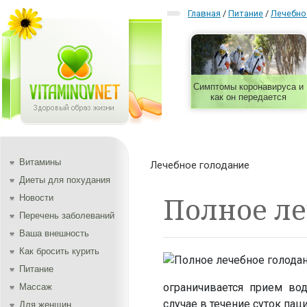
Главная
/
Питание
/
Лечебно
Симптомы коронавируса и
как он передается
Витамины
Лечебное голодание
Диеты для похудания
Полное ле
Новости
Перечень заболеваний
Ваша внешность
Как бросить курить
Питание
ограничивается прием во
Массаж
случае в течение суток па
Для женщин