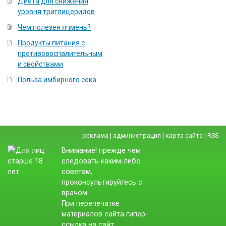
Диета для снижения
уровня триглицеридов
Чем полезен ячмень?
Продукты питания с
противовоспалительным
и свойствами
Польза имбирного сока
реклама
|
администрация
|
карта сайта
|
RSS
Внимание! прежде чем
следовать каким-либо
советам,
проконсультируйтесь с
врачом.
При перепечатке
материалов сайта гипер-
ссылка на сайт