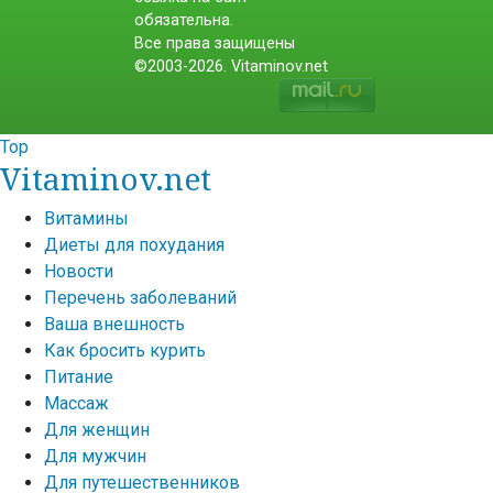
обязательна.
Все права защищены
©2003-2026. Vitaminov.net
Top
Vitaminov.net
Витамины
Диеты для похудания
Новости
Перечень заболеваний
Ваша внешность
Как бросить курить
Питание
Массаж
Для женщин
Для мужчин
Для путешественников