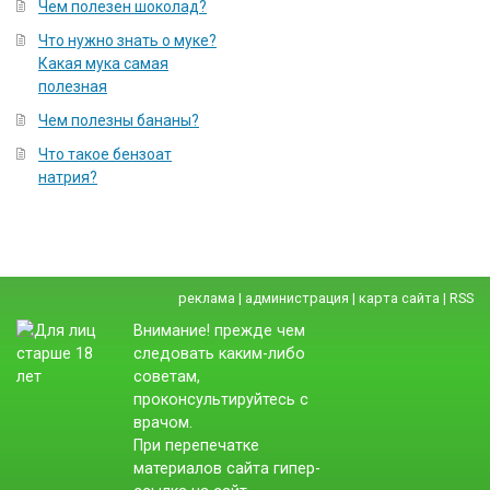
Чем полезен шоколад?
Что нужно знать о муке?
Какая мука самая
полезная
Чем полезны бананы?
Что такое бензоат
натрия?
реклама
|
администрация
|
карта сайта
|
RSS
Внимание! прежде чем
следовать каким-либо
советам,
проконсультируйтесь с
врачом.
При перепечатке
материалов сайта гипер-