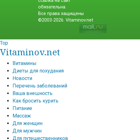
ссылка на сайт
обязательна.
Все права защищены
©2003-2026. Vitaminov.net
Top
Vitaminov.net
Витамины
Диеты для похудания
Новости
Перечень заболеваний
Ваша внешность
Как бросить курить
Питание
Массаж
Для женщин
Для мужчин
Для путешественников