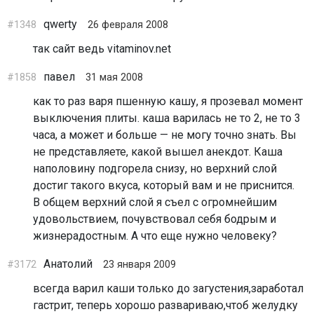
qwerty
#1348
26 февраля 2008
так сайт ведь vitaminov.net
павел
#1858
31 мая 2008
как то раз варя пшенную кашу, я прозевал момент
выключения плиты. каша варилась не то 2, не то 3
часа, а может и больше — не могу точно знать. Вы
не представляете, какой вышел анекдот. Каша
наполовину подгорела снизу, но верхний слой
достиг такого вкуса, который вам и не приснится.
В общем верхний слой я съел с огромнейшим
удовольствием, почувствовал себя бодрым и
жизнерадостным. А что еще нужно человеку?
Анатолий
#3172
23 января 2009
всегда варил каши только до загустения,заработал
гастрит, теперь хорошо развариваю,чтоб желудку