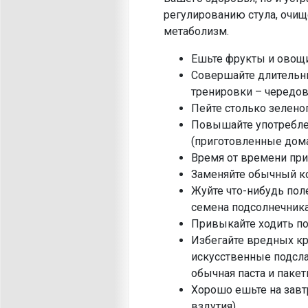
регулированию стула, очище
метаболизм.
Ешьте фрукты и овощи
Совершайте длительны
тренировки – чередов
Пейте столько зеленог
Повышайте употреблен
(приготовленные дома
Время от времени при
Заменяйте обычный ко
Жуйте что-нибудь пол
семена подсолнечника
Привыкайте ходить по 
Избегайте вредных кр
искусственные подсла
обычная паста и паке
Хорошо ешьте на завтр
вздутия).