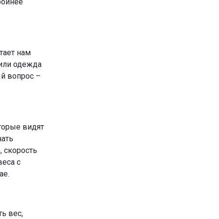
ройнее
тает нам
 или одежда
ый вопрос –
торые видят
чать
, скорость
веса с
ае.
ь вес,