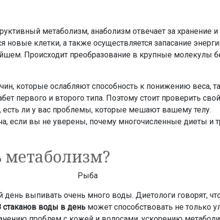
руктивный метаболизм, анаболизм отвечает за хранение и
я новые клетки, а также осуществляется запасание энерги
ейшем. Происходит преобразование в крупные молекулы б
ин, которые ослабляют способность к понижению веса, та
иабет первого и второго типа. Поэтому стоит проверить св
, есть ли у вас проблемы, которые мешают вашему телу.
ча, если вы не уверены, почему многочисленные диеты и 
ь метаболизм?
 день выпивать очень много воды. Диетологи говорят, чт
8 стаканов воды в день
может способствовать не только 
ранению проблем с кожей и волосами, ускорению метаболи