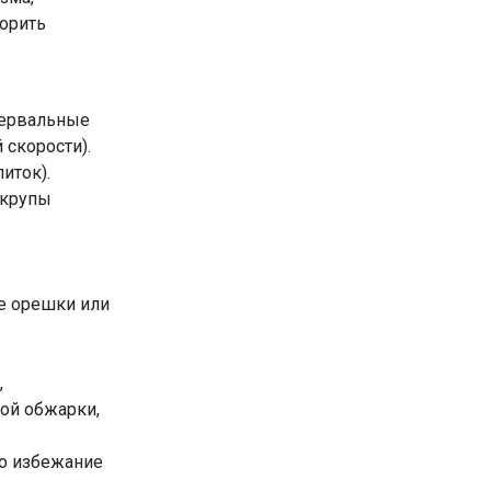
корить
тервальные
 скорости).
иток).
 крупы
е орешки или
,
кой обжарки,
во избежание