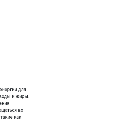
энергии для
еводы и жиры.
ения
ащаться во
такие как