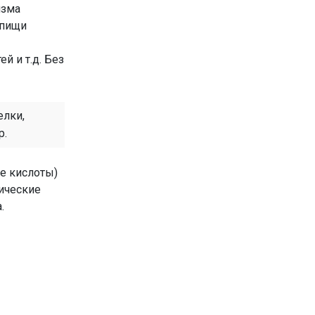
изма
 пищи
й и т.д. Без
елки,
р.
е кислоты)
ические
.