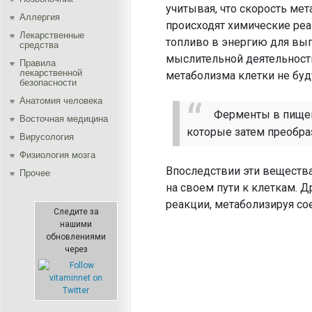
учитывая, что скорость мет
Аллергия
происходят химические реа
Лекарственные
топливо в энергию для вы
средства
мыслительной деятельности
Правила
лекарственной
метаболизма клетки не буд
безопасности
Aнатомия человека
Ферменты в пищев
Восточная медицина
которые затем преобра
Вирусология
Физиология мозга
Впоследствии эти веществ
Прочее
на своем пути к клеткам.
реакции, метаболизируя со
Следите за
нашими
обновлениями
через