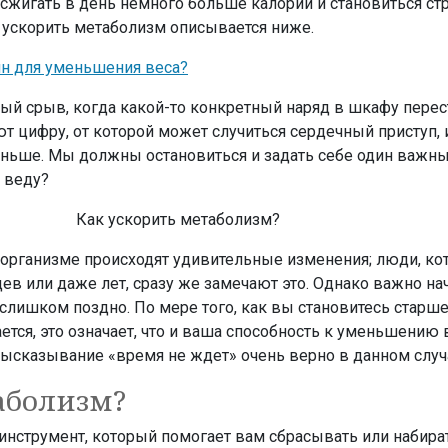
жигать в день немного больше калорий и становиться ст
к ускорить метаболизм описывается ниже.
н для уменьшения веса?
й срыв, когда какой-то конкретный наряд в шкафу перес
т цифру, от которой может случиться сердечный приступ,
раньше. Мы должны остановиться и задать себе один важн
 веду?
 организме происходят удивительные изменения; люди, ко
ев или даже лет, сразу же замечают это. Однако важно на
 слишком поздно. По мере того, как вы становитесь старше
тся, это означает, что и ваша способность к уменьшению 
Высказывание «время не ждет» очень верно в данном случ
аболизм?
нструмент, который помогает вам сбрасывать или набират