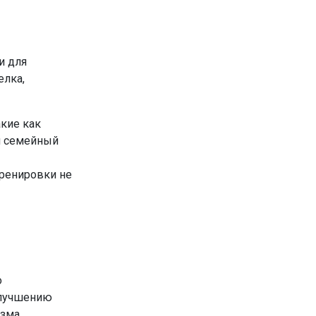
и для
елка,
кие как
ой семейный
тренировки не
о
улучшению
зма,