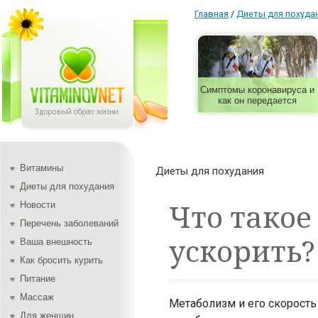
Главная
/
Диеты для похуда
Симптомы коронавируса и
как он передается
Витамины
Диеты для похудания
Диеты для похудания
Что такое
Новости
Перечень заболеваний
ускорить?
Ваша внешность
Как бросить курить
Питание
Массаж
Метаболизм и его скорост
Для женщин