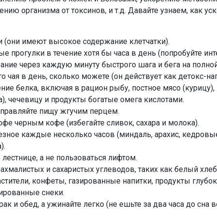
нию организма от токсинов, и т.д. Давайте узнаем, как ус
 (они имеют высокое содержание клетчатки).
е прогулки в течение хотя бы часа в день (попробуйте ин
ание через каждую минуту быстрого шага и бега на полной
о чая в день, сколько можете (он действует как детокс-нап
ие белка, включая в рацион рыбу, постное мясо (курицу),
), чечевицу и продукты богатые омега кислотами.
правляйте пищу жгучим перцем.
фе черным кофе (избегайте сливок, сахара и молока).
езное каждые несколько часов (миндаль, арахис, кедровы
).
лестнице, а не пользоваться лифтом.
ахмалистых и сахаристых углеводов, таких как белый хлеб
стители, конфеты, газированные напитки, продукты глубо
тированные снеки.
ак и обед, а ужинайте легко (не ешьте за два часа до сна 