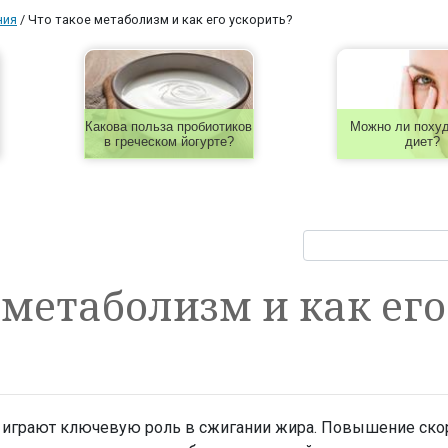
ния
/
Что такое метаболизм и как его ускорить?
Какова польза пробиотиков
Можно ли похуд
в греческом йогурте?
диет?
 метаболизм и как его
ь играют ключевую роль в сжигании жира. Повышение ско