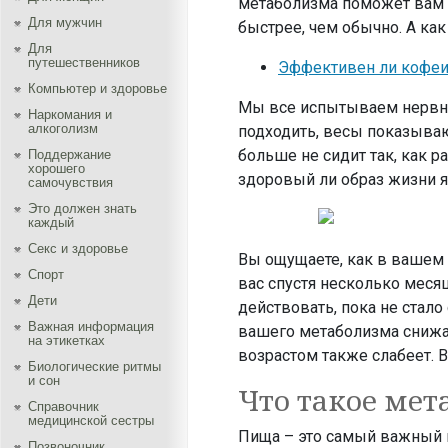
метаболизма поможет вам с
Для мужчин
быстрее, чем обычно. А ка
Для
путешественников
Эффективен ли кофеи
Компьютер и здоровье
Мы все испытываем нервны
Наркомания и
алкоголизм
подходить, весы показываю
больше не сидит так, как 
Поддержание
хорошего
здоровый ли образ жизни я
самочувствия
Это должен знать
каждый
Секс и здоровье
Вы ощущаете, как в вашем
Спорт
вас спустя несколько месяц
Дети
действовать, пока не стало
Важная информация
вашего метаболизма снижае
на этикетках
возрастом также слабеет. 
Биологические ритмы
и сон
Что такое мет
Справочник
медицинской сестры
Пища – это самый важный и
Позвоночник