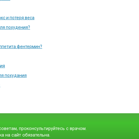
кс и потеря веса
для похудения?
аппетита фентермин?
ния
ля похудания
я
оветам, проконсультируйтесь с врачом.
а на сайт обязательна.