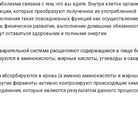
аболизма связана с тем, что вы едите. Внутри клеток орган
кции, которые преобразуют полученное из употребленной
полнения таких повседневных функций как осуществление
, физическое развитие, выполнение домашних обязанносте
ут оставаться здоровыми и полными энергии.
арительной системе расщепляют содержащиеся в пище б
зуются в аминокислоты, жирные кислоты, углеводы и саха
а абсорбируются в кровь (а именно аминокислоты и жирны
 Другие ферменты активно контролируют происходящие хим
единения, которые являются результатом данного процесса