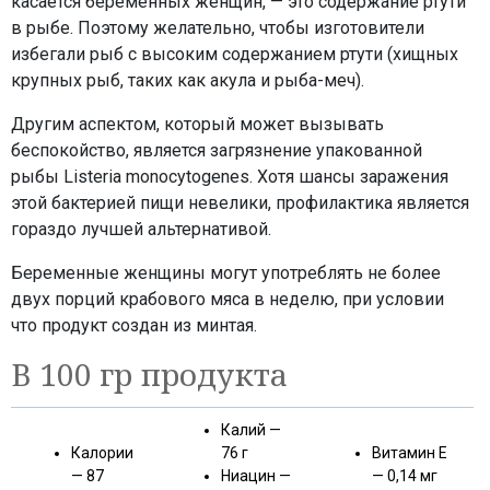
касается беременных женщин, — это содержание ртути
в рыбе. Поэтому желательно, чтобы изготовители
избегали рыб с высоким содержанием ртути (хищных
крупных рыб, таких как акула и рыба-меч).
Другим аспектом, который может вызывать
беспокойство, является загрязнение упакованной
рыбы Listeria monocytogenes. Хотя шансы заражения
этой бактерией пищи невелики, профилактика является
гораздо лучшей альтернативой.
Беременные женщины могут употреблять не более
двух порций крабового мяса в неделю, при условии
что продукт создан из минтая.
В 100 гр продукта
Калий —
Калории
76 г
Витамин Е
— 87
Ниацин —
— 0,14 мг