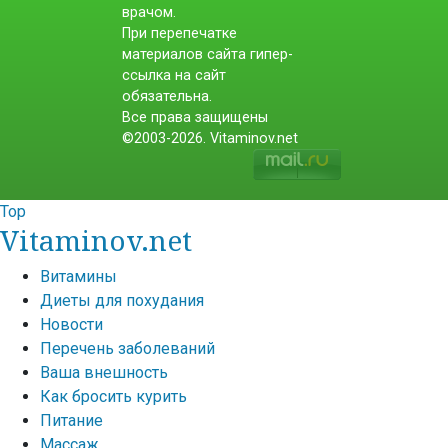
врачом.
При перепечатке
материалов сайта гипер-
ссылка на сайт
обязательна.
Все права защищены
©2003-2026. Vitaminov.net
Top
Vitaminov.net
Витамины
Диеты для похудания
Новости
Перечень заболеваний
Ваша внешность
Как бросить курить
Питание
Массаж