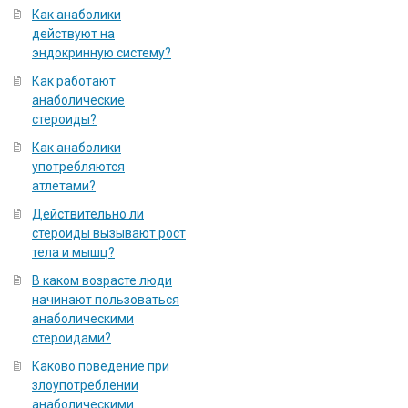
Как анаболики
действуют на
эндокринную систему?
Как работают
анаболические
стероиды?
Как анаболики
употребляются
атлетами?
Действительно ли
стероиды вызывают рост
тела и мышц?
В каком возрасте люди
начинают пользоваться
анаболическими
стероидами?
Каково поведение при
злоупотреблении
анаболическими