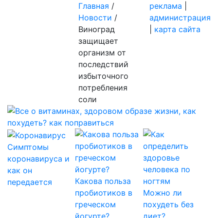
Главная
/
реклама
|
Новости
/
администрация
Виноград
|
карта сайта
защищает
организм от
последствий
избыточного
потребления
соли
Симптомы
коронавируса и
как он
Какова польза
передается
пробиотиков в
Можно ли
греческом
похудеть без
йогурте?
диет?