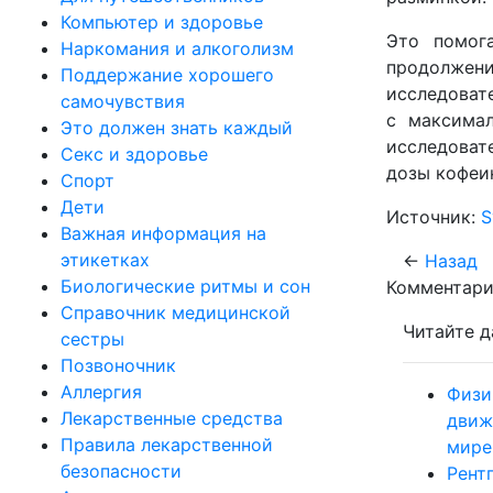
Компьютер и здоровье
Это помог
Наркомания и алкоголизм
продолжени
Поддержание хорошего
исследовате
самочувствия
с максимал
Это должен знать каждый
исследоват
Секс и здоровье
дозы кофеи
Спорт
Дети
Источник:
S
Важная информация на
этикетках
←
Назад
Биологические ритмы и сон
Комментари
Справочник медицинской
Читайте д
сестры
Позвоночник
Аллергия
Физи
Лекарственные средства
движ
Правила лекарственной
мире
безопасности
Рент