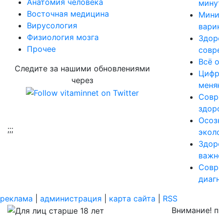
Aнатомия человека
мину
Восточная медицина
Мини
Вирусология
вари
Физиология мозга
Здор
Прочее
совр
Всё 
Следите за нашими обновлениями
Цифр
через
меня
Совр
здор
Осоз
;
;;
экол
Здор
важн
Совр
диаг
реклама
|
администрация
|
карта сайта
|
RSS
Внимание! 