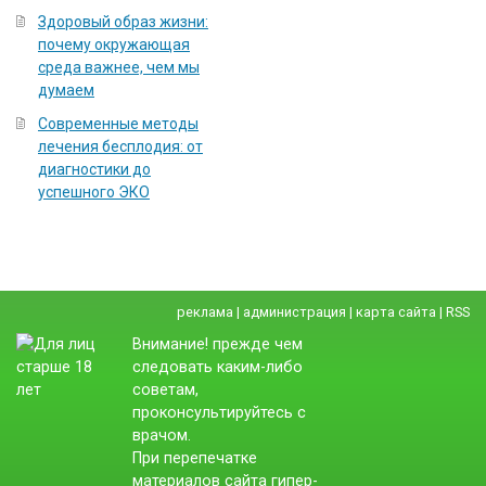
Здоровый образ жизни:
почему окружающая
среда важнее, чем мы
думаем
Современные методы
лечения бесплодия: от
диагностики до
успешного ЭКО
реклама
|
администрация
|
карта сайта
|
RSS
Внимание! прежде чем
следовать каким-либо
советам,
проконсультируйтесь с
врачом.
При перепечатке
материалов сайта гипер-