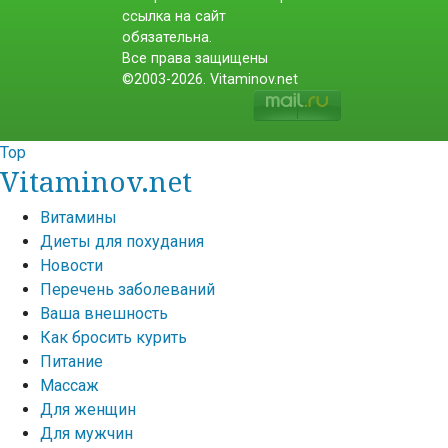
ссылка на сайт
обязательна.
Все права защищены
©2003-2026. Vitaminov.net
Top
Vitaminov.net
Витамины
Диеты для похудания
Новости
Перечень заболеваний
Ваша внешность
Как бросить курить
Питание
Массаж
Для женщин
Для мужчин