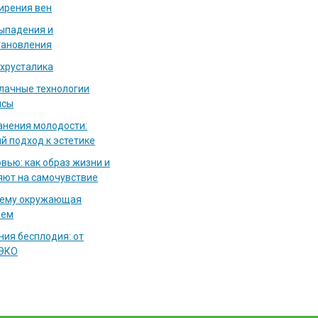
ирения вен
выпадения и
тановления
 хрусталика
блачные технологии
исы
нения молодости:
й подход к эстетике
вью: как образ жизни и
яют на самочувствие
чему окружающая
аем
ия бесплодия: от
 ЭКО