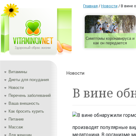
Главная
/
Новости
/
В вине 
Симптомы коронавируса и
как он передается
Витамины
Новости
Диеты для похудания
В вине об
Новости
Перечень заболеваний
Ваша внешность
Как бросить курить
Питание
производят популярные вид
Массаж
мелатонина. В организме м
Для женщин