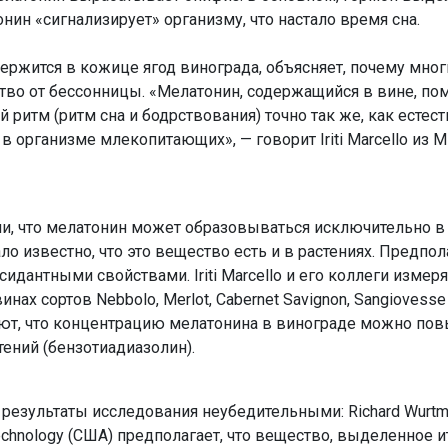
нин «сигнализирует» организму, что настало время сна.
держится в кожице ягод винограда, объясняет, почему мног
тво от бессонницы. «Мелатонин, содержащийся в вине, по
 ритм (ритм сна и бодрствования) точно так же, как естес
 организме млекопитающих», — говорит Iriti Marcello из 
и, что мелатонин может образовываться исключительно в
о известно, что это вещество есть и в растениях. Предпол
идантными свойствами. Iriti Marcello и его коллеги измер
ах сортов Nebbolo, Merlot, Cabernet Savignon, Sangiovesse и
ют, что концентрацию мелатонина в винограде можно пов
ений (бензотиадиазолин).
результаты исследования неубедительными: Richard Wurtm
 Technology (США) предполагает, что вещество, выделенное 