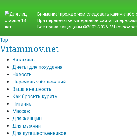
Внимание! прежде чем следовать каким-либо с
При перепечатке материалов сайта гипер-ссылк
Все права защищены ©2003-2026. Vitaminov.ne
Top
Vitaminov.net
Витамины
Диеты для похудания
Новости
Перечень заболеваний
Ваша внешность
Как бросить курить
Питание
Массаж
Для женщин
Для мужчин
Для путешественников