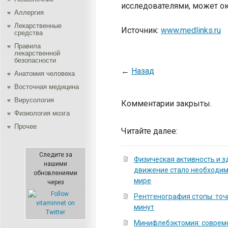
исследователями, может ок
Аллергия
Лекарственные
Источник:
www.medlinks.ru
средства
Правила
лекарственной
безопасности
←
Назад
Aнатомия человека
Восточная медицина
Вирусология
Комментарии закрыты.
Физиология мозга
Прочее
Читайте далее:
Следите за
Физическая активность и з
нашими
движение стало необходи
обновлениями
мире
через
Рентгенография стопы: точ
минут
Минифлебэктомия: соврем