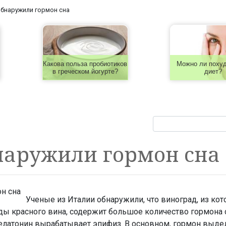
обнаружили гормон сна
Какова польза пробиотиков
Можно ли похуд
в греческом йогурте?
диет?
наружили гормон сна
Ученые из Италии обнаружили, что виноград, из кот
ы красного вина, содержит большое количество гормона 
елатонин вырабатывает эпифиз. В основном, гормон выдел