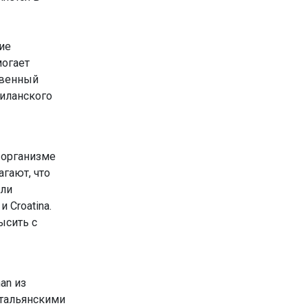
ие
могает
твенный
Миланского
 организме
агают, что
яли
 Croatina.
ысить с
an из
итальянскими