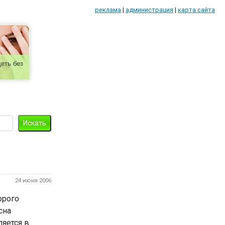
реклама
|
администрация
|
карта сайта
еть без
24 июня 2006
орого
сна
яется в