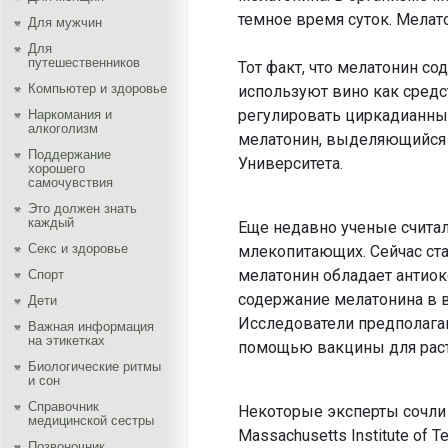
темное время суток. Мелато
Для мужчин
Для
путешественников
Тот факт, что мелатонин со
Компьютер и здоровье
используют вино как средс
регулировать циркадианный
Наркомания и
алкоголизм
мелатонин, выделяющийся в
Поддержание
Университета.
хорошего
самочувствия
Это должен знать
каждый
Еще недавно ученые считал
Секс и здоровье
млекопитающих. Сейчас стал
мелатонин обладает антиокс
Спорт
содержание мелатонина в вин
Дети
Исследователи предполага
Важная информация
на этикетках
помощью вакцины для раст
Биологические ритмы
и сон
Справочник
Некоторые эксперты сочли 
медицинской сестры
Massachusetts Institute of
Позвоночник