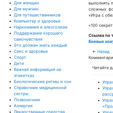
Для женщин
выполнять п
Для мужчин
сложных фо
Для путешественников
«Игра с обе
Компьютер и здоровье
«100 секрет
Наркомания и алкоголизм
Поддержание хорошего
Ссылка по 
самочувствия
Боевые иск
Это должен знать каждый
Секс и здоровье
←
Назад
Спорт
Комментари
Дети
Читайте д
Важная информация на
этикетках
Биологические ритмы и сон
Упра
Справочник медицинской
Упра
сестры
расс
Позвоночник
Упра
Аллергия
«Про
Лекарственные средства
Упра