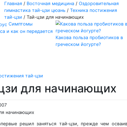
Главная
/
Восточная медицина
/
Оздоровительная
гимнастика тай-цзи цюань
/
Техника постижения
тай-цзи
/
Тай-цзи для начинающих
Симптомы
са и как он передается
Какова польза пробиотиков в
греческом йогурте?
остижения тай-цзи
цзи для начинающих
007
впервые решил заняться тай-цзи, прежде чем осваи