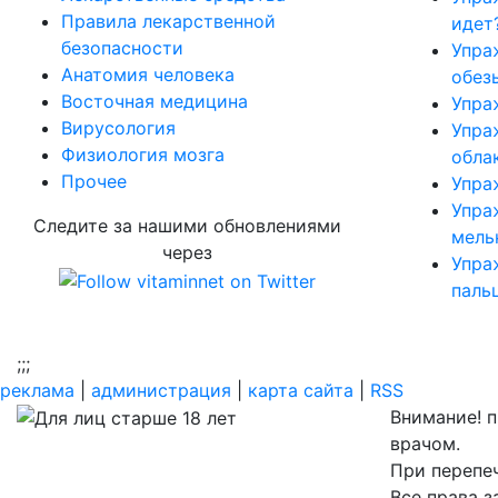
Правила лекарственной
идет
безопасности
Упра
Aнатомия человека
обез
Восточная медицина
Упра
Вирусология
Упра
Физиология мозга
обла
Прочее
Упра
Упра
Следите за нашими обновлениями
мель
через
Упра
паль
;
;;
реклама
|
администрация
|
карта сайта
|
RSS
Внимание! 
врачом.
При перепеч
Все права 