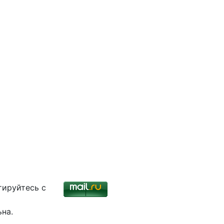
тируйтесь с
ьна.