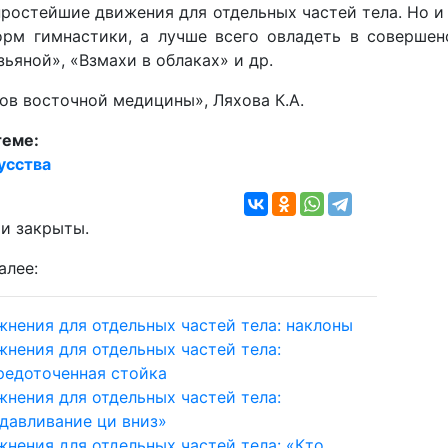
ростейшие движения для отдельных частей тела. Но и 
рм гимнастики, а лучше всего овладеть в совершен
зьяной», «Взмахи в облаках» и др.
ов восточной медицины», Ляхова К.А.
теме:
усства
и закрыты.
алее:
жнения для отдельных частей тела: наклоны
жнения для отдельных частей тела:
редоточенная стойка
жнения для отдельных частей тела:
давливание ци вниз»
жнения для отдельных частей тела: «Кто