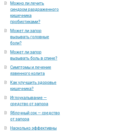
Можно ли лечить
синдром раздраженного
кишечника
пробиотиками?
Может ли запор
вызывать головные
боли?
Может ли запор
вызывать боль в спине?
Симптомы и лечение
язвенного колита
Как улучшить здоровье
кишечника?
Иглоукалывание —
средство от запора
Яблочный сок — средство
от запора
Насколько эффективны