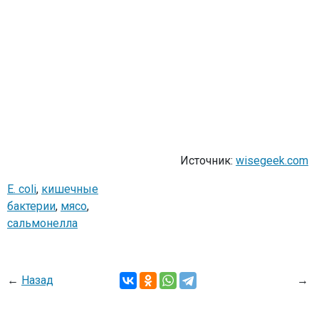
Источник:
wisegeek.com
E. coli
,
кишечные
бактерии
,
мясо
,
сальмонелла
←
Назад
→