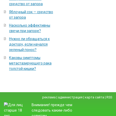
средство от запора
Яблочный сок — средство
от запора
Насколько эффективны
свечи при запоре?
Нужно ли обращаться к
доктору, если начался
зеленый понос?
Каковы симптомы
метастазирующего рака
толстой кишки?
реклама
|
администрация
|
карта сайта
|
RSS
Внимание! прежде чем
следовать каким-либо
советам,