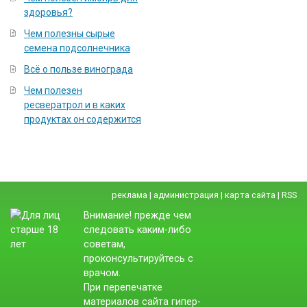
здоровья?
Чем полезны сырые
семена подсолнечника
Всё о пользе винограда
Чем полезен
ресвератрол и в каких
продуктах он содержится
реклама
|
администрация
|
карта сайта
|
RSS
Внимание! прежде чем
следовать каким-либо
советам,
проконсультируйтесь с
врачом.
При перепечатке
материалов сайта гипер-