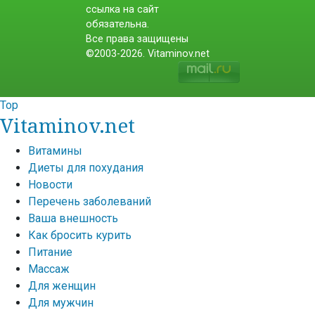
ссылка на сайт
обязательна.
Все права защищены
©2003-2026. Vitaminov.net
Top
Vitaminov.net
Витамины
Диеты для похудания
Новости
Перечень заболеваний
Ваша внешность
Как бросить курить
Питание
Массаж
Для женщин
Для мужчин