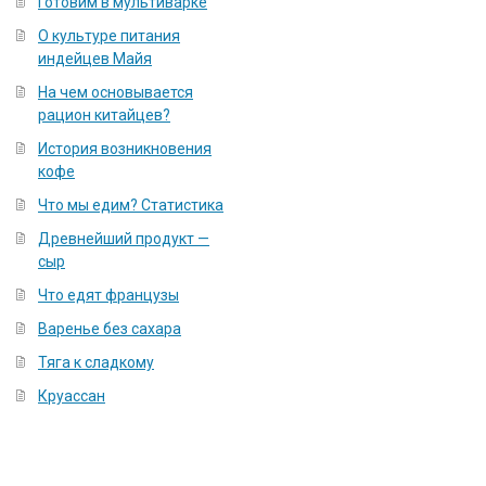
Готовим в мультиварке
О культуре питания
индейцев Майя
На чем основывается
рацион китайцев?
История возникновения
кофе
Что мы едим? Статистика
Древнейший продукт —
сыр
Что едят французы
Варенье без сахара
Тяга к сладкому
Круассан