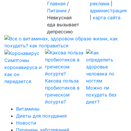
Главная
/
реклама
|
Питание
/
администрация
Невкусная
|
карта сайта
еда вызывает
депрессию
Симптомы
коронавируса и
как он
Какова польза
передается
пробиотиков в
Можно ли
греческом
похудеть без
йогурте?
диет?
Витамины
Диеты для похудания
Новости
Перечень заболеваний