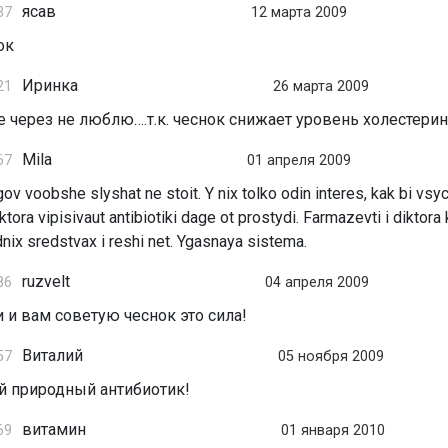
ясав
37
12 марта 2009
ок
Иринка
21
26 марта 2009
е через не люблю….т.к. чеснок снижает уровень холестерина
Mila
67
01 апреля 2009
v voobshe slyshat ne stoit. Y nix tolko odin interes, kak bi vsyc
ktora vipisivaut antibiotiki dage ot prostydi. Farmazevti i diktora
dnix sredstvax i reshi net. Ygasnaya sistema.
ruzvelt
86
04 апреля 2009
 и вам советую чеснок это сила!
Виталий
57
05 ноября 2009
 природный антибиотик!
витамин
69
01 января 2010