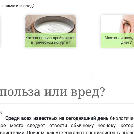
— польза или вред?
Какова польза пробиотиков
Можно ли похуд
в греческом йогурте?
диет?
польза или вред?
Среди всех известных на сегодняшний день
биологиче
ое место следует отвести обычному чесноку, котор
ойствами. Причем, как утверждают специалисты в облас