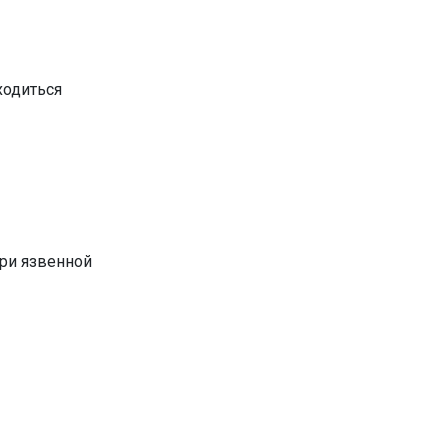
ходиться
при язвенной