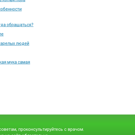
собенности
уда обращаться?
ле
тарелых людей
акая мука самая
оветам, проконсультируйтесь с врачом.