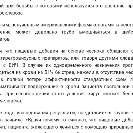
ий, для борьбы с которыми используется это растение, пр
осклероза.
анным, полученным американскими фармакологами, в неко
ечение может довольно грубо вмешиваться в дейс
атов.
и, что пищевые добавки на основе чеснока обладают 
тиретровирусных препаратов, или, говоря другими слова
 с ВИЧ. В случае их одновременного назначения про
иться из крови на 51% быстрее, нежели в отсутствие че
т к полной потери эффективности стандартных схем 
сматривают поддержание в крови пациента постоянной 
в. При несоблюдении этого условия вирус сможет бесп
человека.
 ходе исследования результаты, представитель группы 
 заявила: «Врачи почему-то считают, что пищевые доба
коить пациента, желающего лечиться с помощью природны