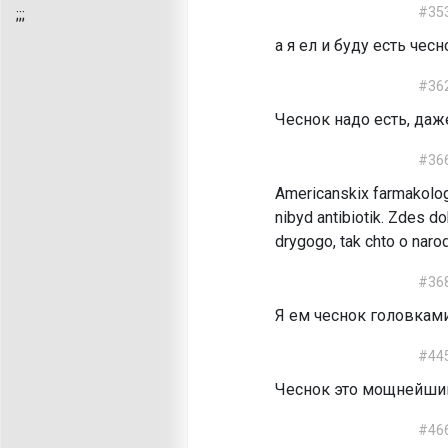
#35
;
;;
а я ел и буду есть чесн
#36
Чеснок надо есть, даж
#36
Americanskix farmakologo
nibyd antibiotik. Zdes do
drygogo, tak chto o naro
#36
Я ем чеснок головками
#44
Чеснок это мощнейший
#46