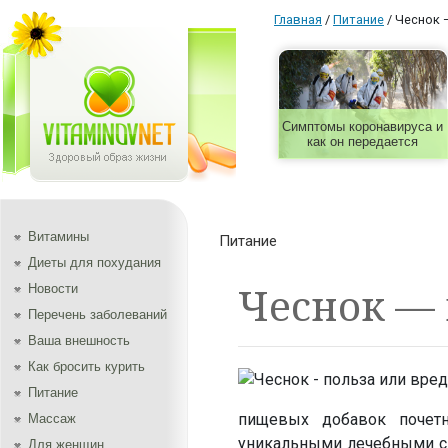
Главная
/
Питание
/
Чеснок 
Симптомы коронавируса и
как он передается
Витамины
Питание
Диеты для похудания
Чеснок — 
Новости
Перечень заболеваний
Ваша внешность
Как бросить курить
Питание
пищевых добавок почетн
Массаж
уникальными лечебными св
Для женщин