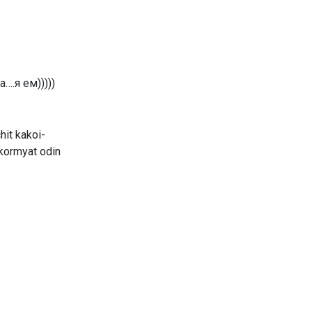
….я ем)))))
hit kakoi-
 kormyat odin