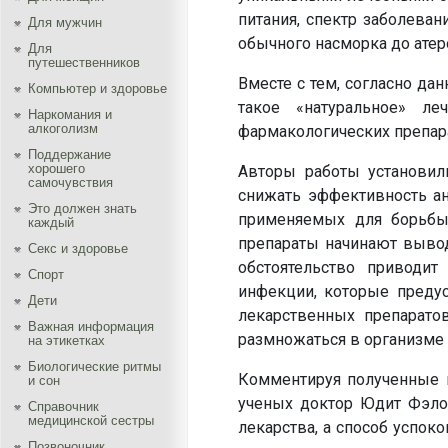
питания, спектр заболеван
Для мужчин
обычного насморка до атер
Для
путешественников
Вместе с тем, согласно д
Компьютер и здоровье
такое «натуральное» л
Наркомания и
алкоголизм
фармакологических препар
Поддержание
хорошего
Авторы работы установил
самочувствия
снижать эффективность ан
Это должен знать
применяемых для борьбы
каждый
препараты начинают вывод
Секс и здоровье
обстоятельство приводи
Спорт
инфекции, которые преду
Дети
лекарственных препарато
Важная информация
размножаться в организме 
на этикетках
Биологические ритмы
Комментируя полученные в
и сон
ученых доктор Юдит Фэлон
Справочник
медицинской сестры
лекарства, а способ успо
Позвоночник