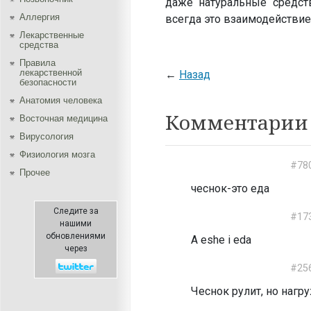
даже натуральные средст
Аллергия
всегда это взаимодействие
Лекарственные
средства
Правила
лекарственной
←
Назад
безопасности
Aнатомия человека
Комментарии 
Восточная медицина
Вирусология
Физиология мозга
#78
Прочее
чеснок-это еда
Следите за
#17
нашими
обновлениями
A eshe i eda
через
#25
Чеснок рулит, но нагр