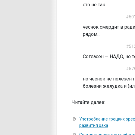
это не так
#50
чеснок смердит в ради
рядом…
#51
Согласен — НАДО, но т
#57
но чеснок не полезен
болезни желудка и (ил
Читайте далее:
Употребление грецких орех
развития рака
Состав и полезные свойст