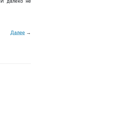
 И далеко не
Далее
→