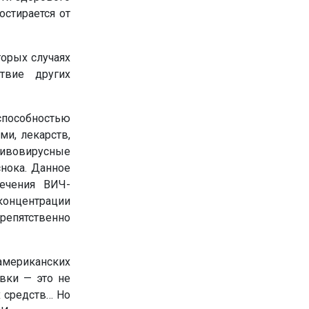
остирается от
торых случаях
твие других
способностью
ми, лекарств,
тивовирусные
снока. Данное
лечения ВИЧ-
концентрации
репятственно
американских
вки — это не
х средств… Но