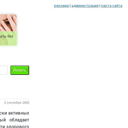
реклама
|
администрация
|
карта сайта
еть без
2 сентября 2005
ски активных
ый обладает
ти здорового