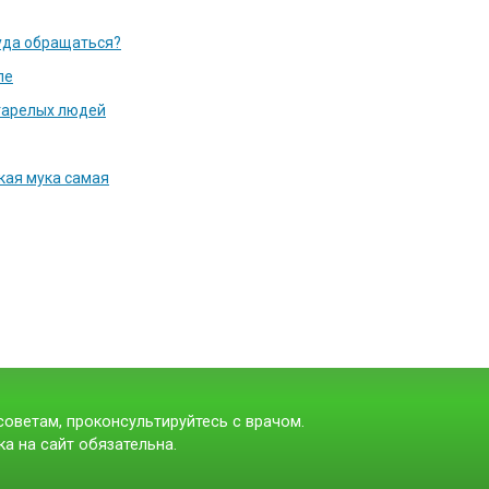
уда обращаться?
ле
тарелых людей
акая мука самая
оветам, проконсультируйтесь с врачом.
а на сайт обязательна.
t