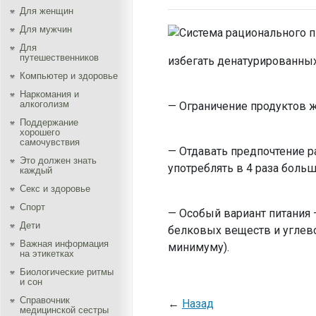
Для женщин
Для мужчин
Для
путешественников
избегать денатурированных 
Компьютер и здоровье
Наркомания и
алкоголизм
— Ограничение продуктов ж
Поддержание
хорошего
самочувствия
— Отдавать предпочтение р
Это должен знать
употреблять в 4 раза боль
каждый
Секс и здоровье
Спорт
— Особый вариант питания 
Дети
белковых веществ и углево
Важная информация
минимуму).
на этикетках
Биологические ритмы
и сон
Справочник
←
Назад
медицинской сестры