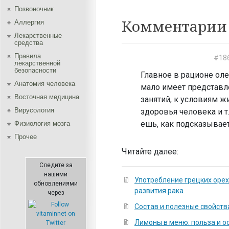
Позвоночник
Комментарии 
Аллергия
Лекарственные
средства
Правила
#18
лекарственной
безопасности
Главное в рационе оле
Aнатомия человека
мало имеет представле
Восточная медицина
занятий, к условиям ж
Вирусология
здоровья человека и т
ешь, как подсказывает
Физиология мозга
Прочее
Читайте далее:
Следите за
нашими
Употребление грецких орех
обновлениями
развития рака
через
Состав и полезные свойст
Лимоны в меню: польза и о