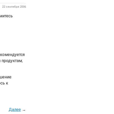
22 сентября 2006
митесь
екомендуется
 продуктам;
ешение
сь к
Далее
→