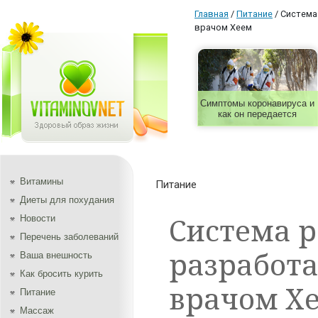
Главная
/
Питание
/
Система
врачом Хеем
Симптомы коронавируса и
как он передается
Витамины
Питание
Диеты для похудания
Система р
Новости
Перечень заболеваний
разработ
Ваша внешность
Как бросить курить
врачом Х
Питание
Массаж