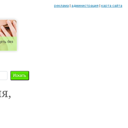
реклама
|
администрация
|
карта сайта
еть без
я,