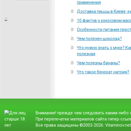
применения
Доставка пиццы в Киеве: к
;
;;
10 фактов о кокосовом мас
Особенности питания прес
Чем полезен шоколад?
Что нужно знать о муке? К
полезная
Чем полезны бананы?
Что такое бензоат натрия?
Внимание! прежде чем следовать каким-либо с
При перепечатке материалов сайта гипер-ссылк
Все права защищены ©2003-2026. Vitaminov.ne