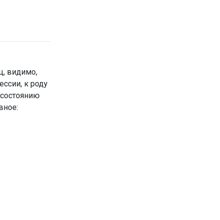
ц, видимо,
ессии, к роду
к состоянию
вное: