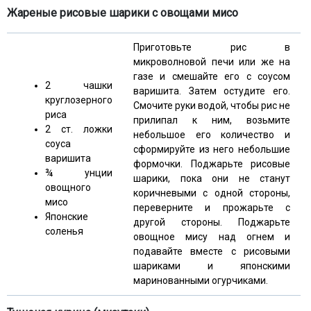
Жареные рисовые шарики с овощами мисо
Приготовьте рис в
микроволновой печи или же на
газе и смешайте его с соусом
2 чашки
варишита. Затем остудите его.
круглозерного
Смочите руки водой, чтобы рис не
риса
прилипал к ним, возьмите
2 ст. ложки
небольшое его количество и
соуса
сформируйте из него небольшие
варишита
формочки. Поджарьте рисовые
¾ унции
шарики, пока они не станут
овощного
коричневыми с одной стороны,
мисо
переверните и прожарьте с
Японские
другой стороны. Поджарьте
соленья
овощное мису над огнем и
подавайте вместе с рисовыми
шариками и японскими
маринованными огурчиками.