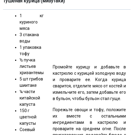
Тушеная курица (мизутаки)
1 кг
куриного
мяса
3 стакана
воды
1 упаковка
тофу
½ пучка
листьев
Промойте курицу и добавьте в
хризантемы
кастрюлю с курицей холодную воду
5 шт грибов
и проварите ее. Когда курица
шиитаке
сварится, отделите мясо от костей и
¼ части
измельчите его, затем добавьте его
китайской
в бульон, чтобы бульон стал гуще.
капуста
Порежьте овощи и тофу, положите
150 г
их вместе с остальными
цветной
ингредиентами в кастрюлю и
капусты
проварите на среднем огне. После
Соевый