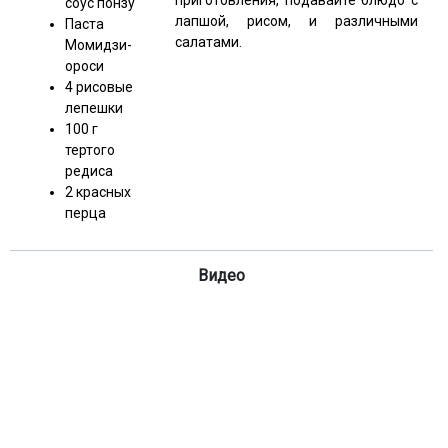
приготовления, подавайте блюдо с
соус понзу
лапшой, рисом, и различными
Паста
салатами.
Момидзи-
ороси
4 рисовые
лепешки
100 г
тертого
редиса
2 красных
перца
Видео